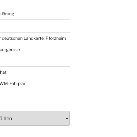
klärung
r deutschen Landkarte: Pforzheim
ourgeoisie
That
e-WM-Fahrplan