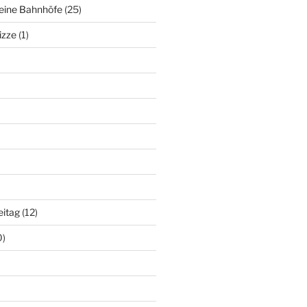
deine Bahnhöfe
(25)
izze
(1)
eitag
(12)
0)