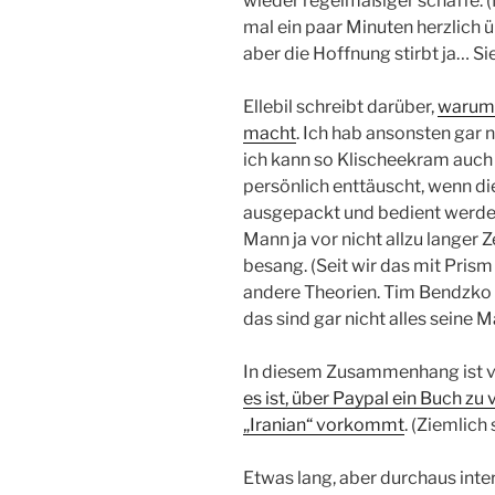
wieder regelmäßiger schaffe. (
mal ein paar Minuten herzlich
aber die Hoffnung stirbt ja… Si
Ellebil schreibt darüber,
warum 
macht
. Ich hab ansonsten gar 
ich kann so Klischeekram auch 
persönlich enttäuscht, wenn d
ausgepackt und bedient werde
Mann ja vor nicht allzu langer 
besang. (Seit wir das mit Pris
andere Theorien. Tim Bendzko
das sind gar nicht alles seine Ma
In diesem Zusammenhang ist vi
es ist, über Paypal ein Buch zu
„Iranian“ vorkommt
. (Ziemlich
Etwas lang, aber durchaus inte