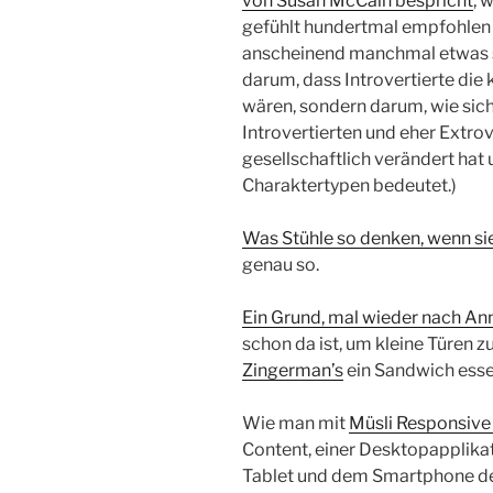
von Susan McCain bespricht
, 
gefühlt hundertmal empfohlen h
anscheinend manchmal etwas s
darum, dass Introvertierte di
wären, sondern darum, wie si
Introvertierten und eher Extrov
gesellschaftlich verändert hat 
Charaktertypen bedeutet.)
Was Stühle so denken, wenn si
genau so.
Ein Grund, mal wieder nach Ann
schon da ist, um kleine Türen z
Zingerman’s
ein Sandwich esse
Wie man mit
Müsli Responsive
Content, einer Desktopapplika
Tablet und dem Smartphone de