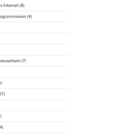
s Internet
(8)
Programmieren
(4)
ewusstsein
(7)
1)
37)
)
4)