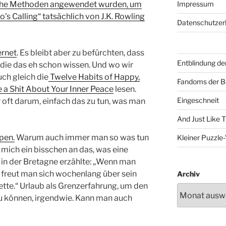
lche Methoden angewendet wurden, um
Impressum
’s Calling“ tatsächlich von J.K. Rowling
Datenschutzer
ernet
. Es bleibt aber zu befürchten, dass
Entblindung de
 die das eh schon wissen. Und wo wir
uch gleich die
Twelve Habits of Happy,
Fandoms der B
 a Shit About Your Inner Peace
lesen.
Eingeschneit
 oft darum, einfach das zu tun, was man
And Just Like 
pen.
Warum auch immer man so was tun
Kleiner Puzzl
t mich ein bisschen an das, was eine
in der Bretagne erzählte: „Wenn man
freut man sich wochenlang über sein
Archiv
ette.“ Urlaub als Grenzerfahrung, um den
u können, irgendwie. Kann man auch