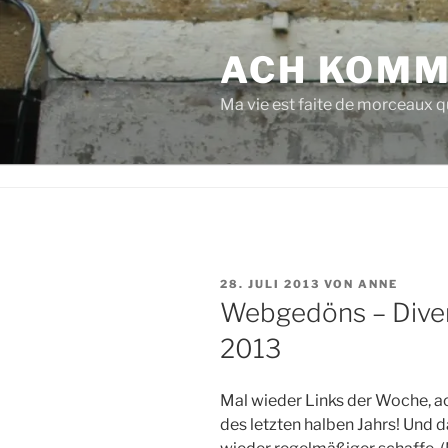
Zum
Inhalt
ACH KOMM
springen
Ma vie est faite de morceaux qu
VERÖFFENTLICHT
28. JULI 2013
VON
ANNE
AM
Webgedöns – Dive
2013
Mal wieder Links der Woche, a
des letzten halben Jahrs! Und 