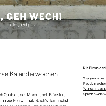
, GEH WECH!
i ne se joignent pas.
Die Firma dan
rse Kalenderwochen
Wer gerne liest
Freude machen 
Wunschliste sp
Sparschwein
w
ch Quatsch, des Monats, ach Blödsinn,
dann gucken wir mal, ob ich’s demnächst