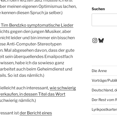
Nach dem letzten Satz musste ich erst
 über meinen eigenen Optimismus lachen,
Suchen
e kennen diesen Spruch ja selber.)
Tim Bendzko symptomatische Lieder
nichts gegen den jungen Musiker, aber
nicht leider und bin immer ein bisschen
Instagr
Blues
iese Anti-Computer-Stereotypen
n. Mal abgesehen davon, dass der gute
Zeit sein überquellendes Emailpostfach
m wissen, habe ich da sowieso ganz
 arbeitet auch beim Geheimdienst und
Die Anne
ils. So ist das nämlich.)
Vorträge/Publi
elleicht auch interessant,
wie schwierig
Deutschland, 
 verkaufen, in dessen Titel das Wort
Der Rest vom 
 schwierig nämlich.)
Lyrikpostkarte
ressant ist
der Bericht eines