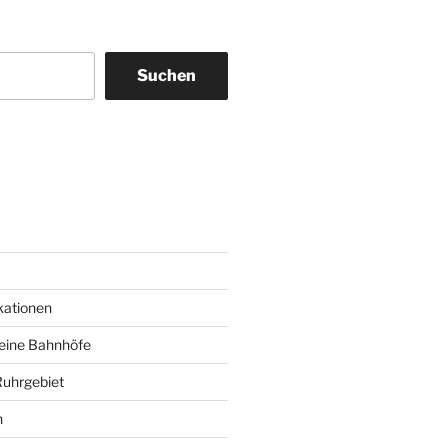
Suchen
am
ky
kationen
deine Bahnhöfe
Ruhrgebiet
n