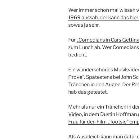
Wer immer schon mal wissen wo
1969 aussah, der kann das hier 
sowas ja sehr.
Für
„Comedians in Cars Gettin
zum Lunch ab. Wer Comedians, 
bedient.
Ein wunderschönes Musikvide
Prove“
. Spätestens bei John Sca
Tränchen in den Augen. Der Res
hab das getestet.
Mehr als nur ein Tränchen in d
Video, in dem Dustin Hoffman e
Frau für den Film „Tootsie“ em
Als Ausgleich kann man dafür