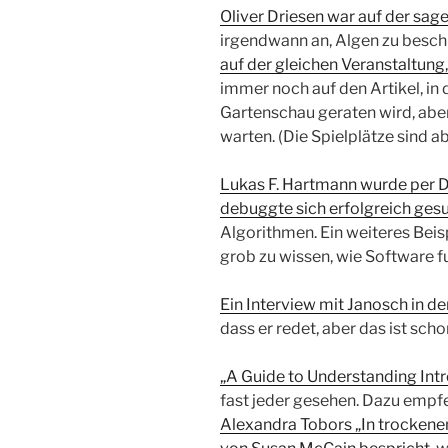
Oliver Driesen war auf der s
irgendwann an, Algen zu besc
auf der gleichen Veranstaltung,
immer noch auf den Artikel, i
Gartenschau geraten wird, aber
warten. (Die Spielplätze sind a
Lukas F. Hartmann wurde per D
debuggte sich erfolgreich ges
Algorithmen. Ein weiteres Beisp
grob zu wissen, wie Software fu
Ein Interview mit Janosch in der
dass er redet, aber das ist sch
„A Guide to Understanding Intr
fast jeder gesehen. Dazu empf
Alexandra Tobors „In trockenen 