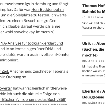
agenumwobenen igs in Hamburg
und fängt
Thomas Ho
himpfen. Dafür war
Herr Buddenbohm
Bahnhöfe: M
 um die Spielplätze zu testen
. Ich warte
10. MAI 2026
n dem zu einem Besuch der großen
Sind wir ehrlich
 ich glaube, darauf werde ich lange
Wasser reichen.
ber wohl soweit okay. Immerhin.)
NA-Analyse für todkrank erklärt und
Ulrik
zu
Aben
und.
Man lernt einiges über DNA und
(Sachen, die
iel dafür, warum es sinnvoll sein könnte,
möchte)
nktioniert.
22. APRIL 20
Mir hat eine Freu
 Zeit.
Anscheinend zeichnet er lieber als
kochen wollen. I
unangenehmen 
on in Ordnung so.
overts“
hat wahrscheinlich mittlerweile
Eberhard / 
ehle ich auch
die aktuelle Folge von
Bourgeoisie
Büchern“, in denen sie das Buch „Still“
29. MÄRZ 202