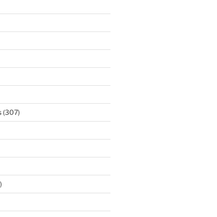
s
(307)
)