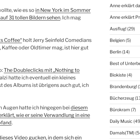
Anne erklärt da
llte, wie es so
in New York im Sommer
Anne erklärt 
auf 31 tollen Bildern sehen
. Ich mag
Ausflug!
(29)
gs Coffee“
holt Jerry Seinfeld Comedians
Belgien
(5)
Kaffee oder Oldtimer mag, ist hier gut
Berlin
(14)
Best of Unterb
o:
The Doubleclicks mit „Nothing to
Biokiste
(4)
lzi hatte ich eventuell ein kleines
t des Albums ist übrigens auch gut, ich
Brandenburg!
(
Bücherzeug
(1
en Augen hatte ich hingegen bei
diesem
Bürokram
(7)
rklärt, wie er seine Verwandlung in eine
Daily Music
(49
pfand
.
Damals(TM)
(5
dieses Video gucken, in dem sich ein