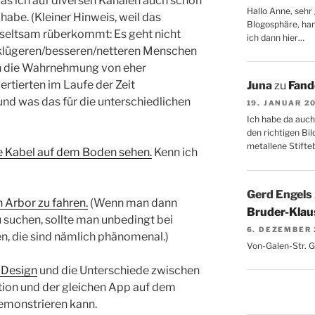
was ich auf diversen Kanälen auch schon
Hallo Anne, sehr 
abe. (Kleiner Hinweis, weil das
Blogosphäre, hang
eltsam rüberkommt: Es geht nicht
ich dann hier…
e klügeren/besseren/netteren Menschen
ch die Wahrnehmung von eher
ertierten im Laufe der Zeit
Juna
zu
Fand
und was das für die unterschiedlichen
19. JANUAR 2
Ich habe da auch
den richtigen Bil
metallene Stifte
e Kabel auf dem Boden sehen.
Kenn ich
Gerd Engels
 Arbor zu fahren.
(Wenn man dann
Bruder-Klaus
u suchen, sollte man unbedingt bei
6. DEZEMBER
n, die sind nämlich phänomenal.)
Von-Galen-Str. 
 Design
und die Unterschiede zwischen
tion und der gleichen App auf dem
monstrieren kann.