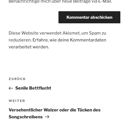
Benachrichtige mich über neue Beiträge via E-Mail.
Diese Website verwendet Akismet, um Spam zu
reduzieren.
Erfahre, wie deine Kommentardaten
verarbeitet werden.
Beitragsnavigation
Vorheriger
ZURÜCK
Beitrag
Senile Bettflucht
Nächster
WEITER
Beitrag
Versehentlicher Walzer oder die Tücken des
Songschreibens