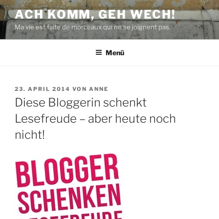
Zum
ACH KOMM, GEH WECH!
Inhalt
Ma vie est faite de morceaux qui ne se joignent pas.
springen
Menü
VERÖFFENTLICHT
23. APRIL 2014
VON
ANNE
AM
Diese Bloggerin schenkt
Lesefreude – aber heute noch
nicht!