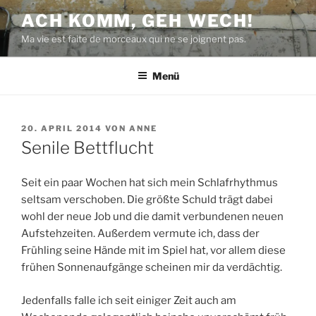
Zum
ACH KOMM, GEH WECH!
Inhalt
Ma vie est faite de morceaux qui ne se joignent pas.
springen
Menü
VERÖFFENTLICHT
20. APRIL 2014
VON
ANNE
AM
Senile Bettflucht
Seit ein paar Wochen hat sich mein Schlafrhythmus
seltsam verschoben. Die größte Schuld trägt dabei
wohl der neue Job und die damit verbundenen neuen
Aufstehzeiten. Außerdem vermute ich, dass der
Frühling seine Hände mit im Spiel hat, vor allem diese
frühen Sonnenaufgänge scheinen mir da verdächtig.
Jedenfalls falle ich seit einiger Zeit auch am