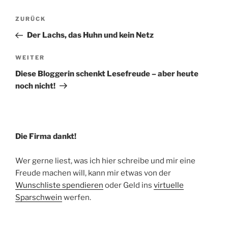
Beitragsnavigation
Vorheriger
ZURÜCK
Beitrag
Der Lachs, das Huhn und kein Netz
Nächster
WEITER
Beitrag
Diese Bloggerin schenkt Lesefreude – aber heute
noch nicht!
Die Firma dankt!
Wer gerne liest, was ich hier schreibe und mir eine
Freude machen will, kann mir etwas von der
Wunschliste spendieren
oder Geld ins
virtuelle
Sparschwein
werfen.