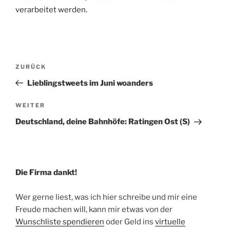
verarbeitet werden.
Beitragsnavigation
Vorheriger
ZURÜCK
Beitrag
Lieblingstweets im Juni woanders
Nächster
WEITER
Beitrag
Deutschland, deine Bahnhöfe: Ratingen Ost (S)
Die Firma dankt!
Wer gerne liest, was ich hier schreibe und mir eine
Freude machen will, kann mir etwas von der
Wunschliste spendieren
oder Geld ins
virtuelle