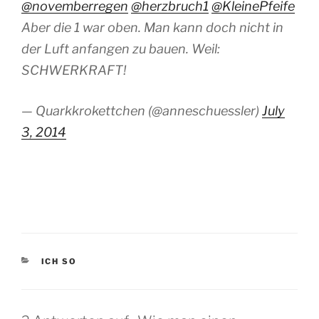
@novemberregen
@herzbruch1
@KleinePfeife
Aber die 1 war oben. Man kann doch nicht in
der Luft anfangen zu bauen. Weil:
SCHWERKRAFT!
— Quarkkrokettchen (@anneschuessler)
July
3, 2014
KATEGORIEN
ICH SO