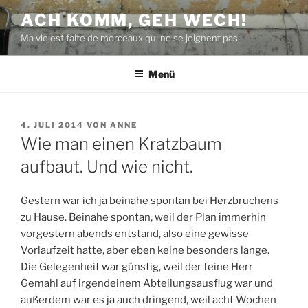
Zum
ACH KOMM, GEH WECH!
Inhalt
Ma vie est faite de morceaux qui ne se joignent pas.
springen
Menü
VERÖFFENTLICHT
4. JULI 2014
VON
ANNE
AM
Wie man einen Kratzbaum
aufbaut. Und wie nicht.
Gestern war ich ja beinahe spontan bei Herzbruchens
zu Hause. Beinahe spontan, weil der Plan immerhin
vorgestern abends entstand, also eine gewisse
Vorlaufzeit hatte, aber eben keine besonders lange.
Die Gelegenheit war günstig, weil der feine Herr
Gemahl auf irgendeinem Abteilungsausflug war und
außerdem war es ja auch dringend, weil acht Wochen