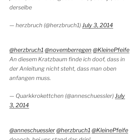
derselbe
— herzbruch (@herzbruch1)
July 3, 2014
@herzbruch1
@novemberregen
@KleinePfeife
An diesem Kratzbaum finde ich doof, dass in
der Anleitung nicht steht, dass man oben
anfangen muss.
— Quarkkrokettchen (@anneschuessler)
July
3, 2014
@anneschuessler
@herzbruch1
@KleinePfeife
doooch, bei uns stand das drin!