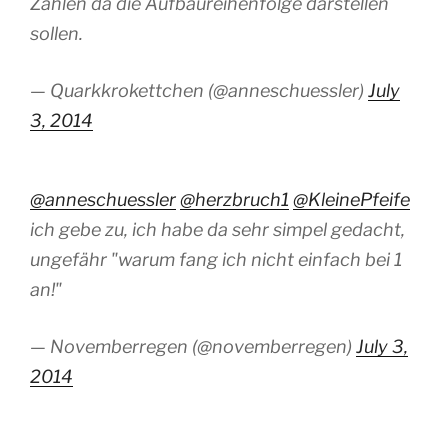
Zahlen da die Aufbaureihenfolge darstellen
sollen.
— Quarkkrokettchen (@anneschuessler)
July
3, 2014
@anneschuessler
@herzbruch1
@KleinePfeife
ich gebe zu, ich habe da sehr simpel gedacht,
ungefähr "warum fang ich nicht einfach bei 1
an!"
— Novemberregen (@novemberregen)
July 3,
2014