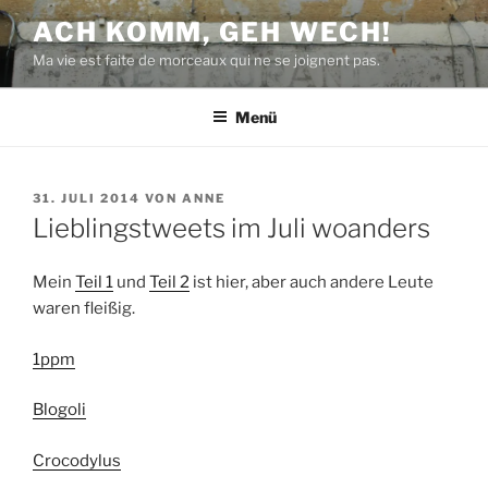
Zum
ACH KOMM, GEH WECH!
Inhalt
Ma vie est faite de morceaux qui ne se joignent pas.
springen
Menü
VERÖFFENTLICHT
31. JULI 2014
VON
ANNE
AM
Lieblingstweets im Juli woanders
Mein
Teil 1
und
Teil 2
ist hier, aber auch andere Leute
waren fleißig.
1ppm
Blogoli
Crocodylus