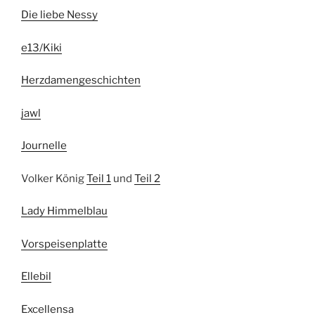
Die liebe Nessy
e13/Kiki
Herzdamengeschichten
jawl
Journelle
Volker König
Teil 1
und
Teil 2
Lady Himmelblau
Vorspeisenplatte
Ellebil
Excellensa