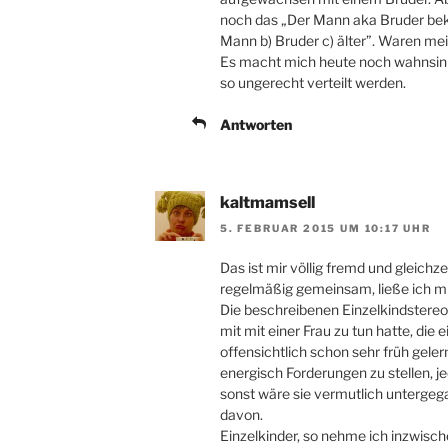
noch das „Der Mann aka Bruder bek
Mann b) Bruder c) älter”. Waren me
Es macht mich heute noch wahnsinn
so ungerecht verteilt werden.
Antworten
kaltmamsell
5. FEBRUAR 2015 UM 10:17 UHR
Das ist mir völlig fremd und gleich
regelmäßig gemeinsam, ließe ich mi
Die beschreibenen Einzelkindstereoty
mit mit einer Frau zu tun hatte, die
offensichtlich schon sehr früh gele
energisch Forderungen zu stellen, 
sonst wäre sie vermutlich untergega
davon.
Einzelkinder, so nehme ich inzwisch