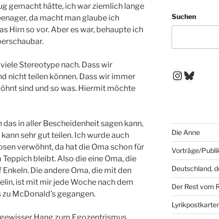
fug gemacht hätte, ich war ziemlich lange
Suchen
Teenager, da macht man glaube ich
s Hirn so vor. Aber es war, behaupte ich
überschaubar.
 viele Stereotype nach. Dass wir
Instagr
Blues
nd nicht teilen können. Dass wir immer
wöhnt sind und so was. Hiermit möchte
h das in aller Bescheidenheit sagen kann,
Die Anne
kann sehr gut teilen. Ich wurde auch
sen verwöhnt, da hat die Oma schon für
Vorträge/Publi
Teppich bleibt. Also die eine Oma, die
Deutschland, 
 Enkeln. Die andere Oma, die mit den
elin, ist mit mir jede Woche nach dem
Der Rest vom 
os zu McDonald’s gegangen.
Lyrikpostkarte
in gewisser Hang zum Egozentrismus.