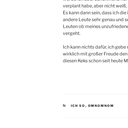
verplant habe, aber nicht weiß
Es kann dann sein, dass ich d
andere Leute sehr genau und se
Leuten ob meines unzufriedenen
vergeht.
Ich kann nichts dafür, ich gebe
wirklich mit großer Freude den 
diesen Keks schon seit heute M
KATEGORIEN
ICH SO
,
OMNOMNOM