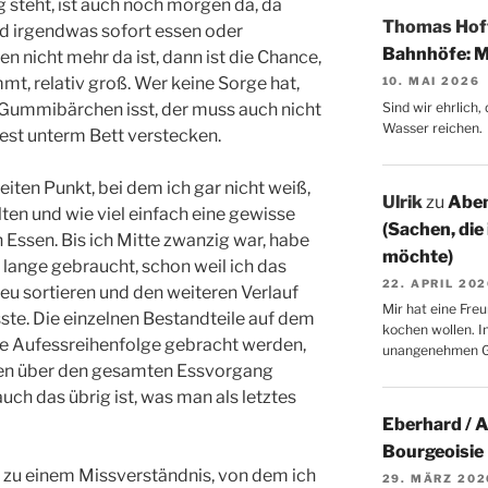
g steht, ist auch noch morgen da, da
Thomas Ho
nd irgendwas sofort essen oder
Bahnhöfe: M
 nicht mehr da ist, dann ist die Chance,
t, relativ groß. Wer keine Sorge hat,
10. MAI 2026
Sind wir ehrlich
 Gummibärchen isst, der muss auch nicht
Wasser reichen.
Rest unterm Bett verstecken.
ten Punkt, bei dem ich gar nicht weiß,
Ulrik
zu
Aben
ten und wie viel einfach eine gewisse
(Sachen, die
n Essen. Bis ich Mitte zwanzig war, habe
möchte)
lange gebraucht, schon weil ich das
22. APRIL 20
eu sortieren und den weiteren Verlauf
Mir hat eine Freu
te. Die einzelnen Bestandteile auf dem
kochen wollen. I
olle Aufessreihenfolge gebracht werden,
unangenehmen 
ten über den gesamten Essvorgang
ch das übrig ist, was man als letztes
Eberhard / 
Bourgeoisie
 zu einem Missverständnis, von dem ich
29. MÄRZ 202