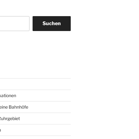
Suchen
am
ky
kationen
deine Bahnhöfe
Ruhrgebiet
n