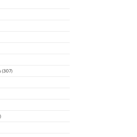
s
(307)
)