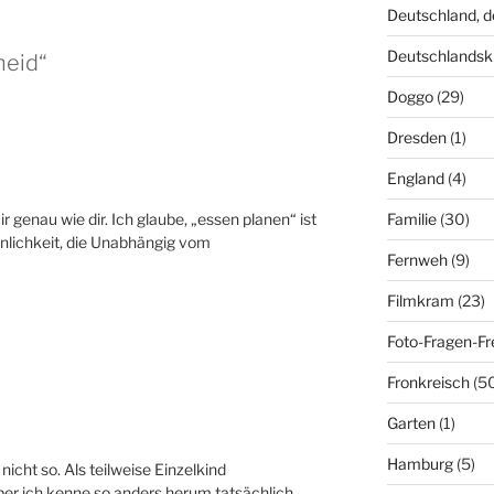
Deutschland, 
Deutschlandsk
neid“
Doggo
(29)
Dresden
(1)
England
(4)
r genau wie dir. Ich glaube, „essen planen“ ist
Familie
(30)
nlichkeit, die Unabhängig vom
Fernweh
(9)
Filmkram
(23)
Foto-Fragen-Fr
Fronkreisch
(5
Garten
(1)
Hamburg
(5)
icht so. Als teilweise Einzelkind
er ich kenne so anders herum tatsächlich