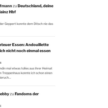
ffmann
zu
Deutschland, deine
ainz Hbf
, der Geppert konnte dem Ditsch nie das
teuer Essen: Andouillette
 ich nicht noch einmal essen
26
ndin mal etwas tolles aus ihrer Heimat
m Treppenhaus konnte ich schon einen
Geruch…
Aebby
zu
Fandoms der
6