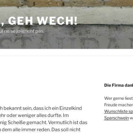
, GEH WECH!
i ne se joignent pas.
Die Firma dan
Wer gerne liest
Freude machen 
ch bekannt sein, dass ich ein Einzelkind
Wunschliste sp
hr oder weniger alles durfte. Im
Sparschwein
w
nig Scheiße gemacht. Vermutlich ist das
dem alle immer reden. Das soll nicht