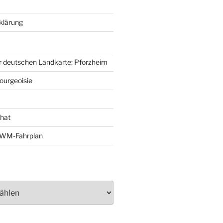
klärung
r deutschen Landkarte: Pforzheim
ourgeoisie
That
e-WM-Fahrplan