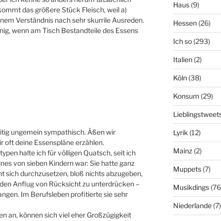
Haus
(9)
ommt das größere Stück Fleisch, weil a)
inem Verständnis nach sehr skurrile Ausreden.
Hessen
(26)
ig, wenn am Tisch Bestandteile des Essens
Ich so
(293)
Italien
(2)
Köln
(38)
Konsum
(29)
Lieblingstweet
zeitig ungemein sympathisch. Äßen wir
Lyrik
(12)
r oft deine Essenspläne erzählen.
Mainz
(2)
pen halte ich für völligen Quatsch, seit ich
 eines von sieben Kindern war: Sie hatte ganz
Muppets
(7)
rnt sich durchzusetzen, bloß nichts abzugeben,
jeden Anflug von Rücksicht zu unterdrücken –
Musikdings
(76
ngen. Im Berufsleben profitierte sie sehr
Niederlande
(7)
en an, können sich viel eher Großzügigkeit