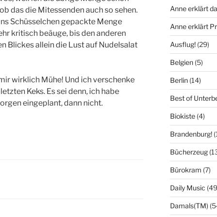
Anne erklärt da
, ob das die Mitessenden auch so sehen.
ie ins Schüsselchen gepackte Menge
Anne erklärt 
hr kritisch beäuge, bis den anderen
Ausflug!
(29)
 Blickes allein die Lust auf Nudelsalat
Belgien
(5)
 mir wirklich Mühe! Und ich verschenke
Berlin
(14)
letzten Keks. Es sei denn, ich habe
Best of Unterb
orgen eingeplant, dann nicht.
Biokiste
(4)
Brandenburg!
(
Bücherzeug
(1
Bürokram
(7)
Daily Music
(49
Damals(TM)
(5