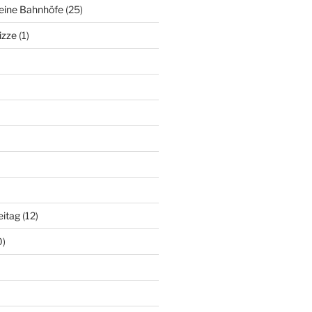
deine Bahnhöfe
(25)
izze
(1)
eitag
(12)
0)