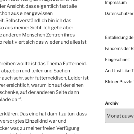
Impressum
der Ansicht, dass eigentlich fast alle
chon aus einer gewissen
Datenschutzer
. Selbstverständlich bin ich das
o aus meiner Sicht. Ich gehe aber
lle anderen Menschen Zentren ihres
Entblindung de
relativiert sich das wieder und alles ist
Fandoms der B
Eingeschneit
hreiben wollte ist das Thema Futterneid.
t abgeben und teilen und Sachen
And Just Like 
 auch sehr, sehr futterneidisch. Leider ist
Kleiner Puzzl
r ersichtlich, warum ich auf der einen
rschenke, auf der anderen Seite dann
lade darf.
Archiv
erklären. Das eine hat damit zu tun, dass
n versorgtes Einzelkind war und
ker war, zu meiner freien Verfügung