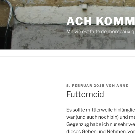
Zum
Inhalt
ACH KOMM
springen
Ma vie est faite de morceaux qu
VERÖFFENTLICHT
5. FEBRUAR 2015
VON
ANNE
AM
Futterneid
Es sollte mittlerweile hinlängli
war (und auch noch bin) und me
Gegenzug habe ich nur sehr we
dieses Geben und Nehmen, von 