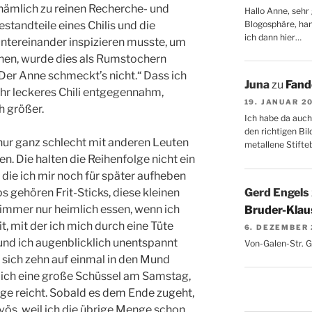
h nämlich zu reinen Recherche- und
Hallo Anne, sehr 
Blogosphäre, hang
tandteile eines Chilis und die
ich dann hier…
untereinander inspizieren musste, um
nen, wurde dies als Rumstochern
Der Anne schmeckt’s nicht.“ Dass ich
Juna
zu
Fand
hr leckeres Chili entgegennahm,
19. JANUAR 2
h größer.
Ich habe da auch
den richtigen Bil
 nur ganz schlecht mit anderen Leuten
metallene Stifte
n. Die halten die Reihenfolge nicht ein
 die ich mir noch für später aufheben
Gerd Engels
s gehören Frit-Sticks, diese kleinen
immer nur heimlich essen, wenn ich
Bruder-Klaus
t, mit der ich mich durch eine Tüte
6. DEZEMBER
und ich augenblicklich unentspannt
Von-Galen-Str. 
sich zehn auf einmal in den Mund
 ich eine große Schüssel am Samstag,
ge reicht. Sobald es dem Ende zugeht,
ös, weil ich die übrige Menge schon