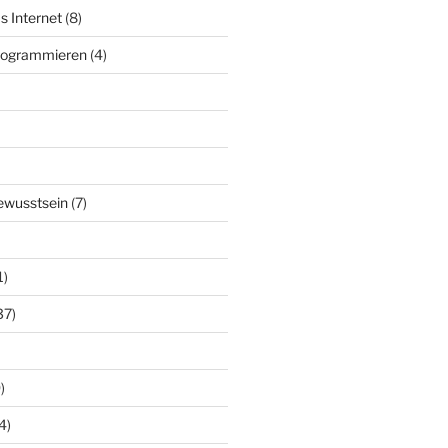
s Internet
(8)
Programmieren
(4)
ewusstsein
(7)
1)
37)
)
4)