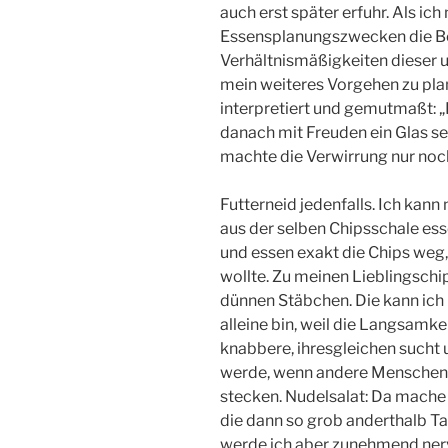
auch erst später erfuhr. Als ic
Essensplanungszwecken die Bes
Verhältnismäßigkeiten dieser 
mein weiteres Vorgehen zu pla
interpretiert und gemutmaßt: „
danach mit Freuden ein Glas se
machte die Verwirrung nur noc
Futterneid jedenfalls. Ich kann
aus der selben Chipsschale esse
und essen exakt die Chips weg,
wollte. Zu meinen Lieblingschip
dünnen Stäbchen. Die kann ich 
alleine bin, weil die Langsamkei
knabbere, ihresgleichen sucht 
werde, wenn andere Menschen 
stecken. Nudelsalat: Da mache
die dann so grob anderthalb Ta
werde ich aber zunehmend nerv