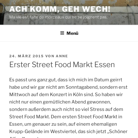
Zum
ACH KOMM, GEH WECH!
Inhalt
Ma vie est faite de morceaux qui ne se joignent pas.
springen
Menü
VERÖFFENTLICHT
24. MÄRZ 2015
VON
ANNE
AM
Erster Street Food Markt Essen
Es passt uns ganz gut, dass ich mich im Datum geirrt
habe und wir gar nicht am Sonntagabend, sondern erst
Mittwoch auf dem Konzert in Köln sind. So haben wir
nicht nur einen gemütlichen Abend gewonnen,
sondern außerdem auch nicht so viel Stress auf dem
Street Food Markt. Dem ersten Street Food Markt in
Essen, um genauer zu sein, auf einem ehemaligen
Krupp-Gelände im Westviertel, das sich jetzt „Schöner