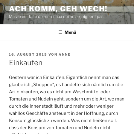
Zum
ACH KOMM, GEH WECH!
Inhalt
Ma vie est faite de morceaux qui ne se joignent pas.
springen
Menü
VERÖFFENTLICHT
16. AUGUST 2015
VON
ANNE
AM
Einkaufen
Gestern war ich Einkaufen. Eigentlich nennt man das
glaube ich „Shoppen“, es handelte sich nämlich um die
Art einkaufen, wo es nicht um Waschmittel oder
Tomaten und Nudeln geht, sondern um die Art, wo man
durch die Innenstadt läuft und mehr oder weniger
wahllos Geschäfte ansteuert in der Hoffnung, durch
Konsum glücklich zu werden. Was nicht heißen soll,
dass der Konsum von Tomaten und Nudeln nicht