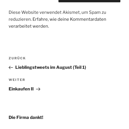
Diese Website verwendet Akismet, um Spam zu
reduzieren.
Erfahre, wie deine Kommentardaten
verarbeitet werden.
Beitragsnavigation
Vorheriger
ZURÜCK
Beitrag
Lieblingstweets im August (Teil 1)
Nächster
WEITER
Beitrag
Einkaufen II
Die Firma dankt!