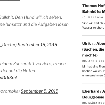
Thomas Ho
Bahnhöfe: M
llshit. Den Hund will ich sehen,
10. MAI 2026
Sind wir ehrlich
ne hinsetzt und die Aufgaben lösen
Wasser reichen.
Ulrik
zu
Aben
t_Dexter)
September 15, 2015
(Sachen, die
möchte)
22. APRIL 20
einem Zuckerstift verziere, freuen
Mir hat eine Freu
eder auf die Noten.
kochen wollen. I
unangenehmen 
mmDrk3mi
porombka)
September 5, 2015
Eberhard / 
Bourgeoisie
29. MÄRZ 202