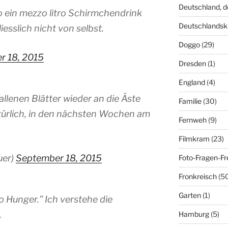
Deutschland, 
 So ein mezzo litro Schirmchendrink
Deutschlandsk
iesslich nicht von selbst.
Doggo
(29)
r 18, 2015
Dresden
(1)
England
(4)
llenen Blätter wieder an die Äste
Familie
(30)
atürlich, in den nächsten Wochen am
Fernweh
(9)
Filmkram
(23)
uer)
September 18, 2015
Foto-Fragen-Fr
Fronkreisch
(5
Garten
(1)
so Hunger.” Ich verstehe die
.
Hamburg
(5)