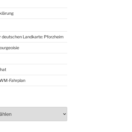
klärung
r deutschen Landkarte: Pforzheim
ourgeoisie
That
e-WM-Fahrplan