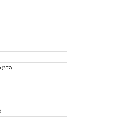
s
(307)
)