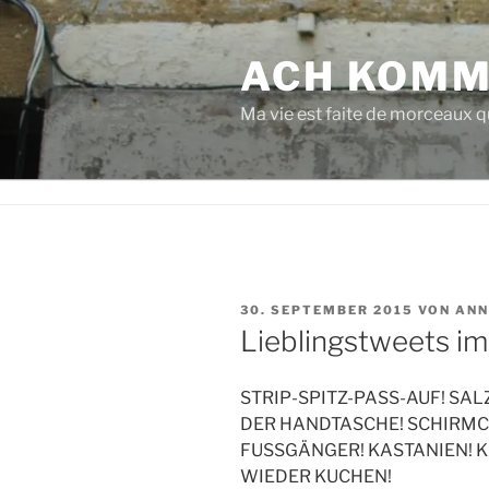
Zum
Inhalt
ACH KOMM
springen
Ma vie est faite de morceaux qu
VERÖFFENTLICHT
30. SEPTEMBER 2015
VON
ANN
AM
Lieblingstweets im
STRIP-SPITZ-PASS-AUF! S
DER HANDTASCHE! SCHIRM
FUSSGÄNGER! KASTANIEN! K
WIEDER KUCHEN!