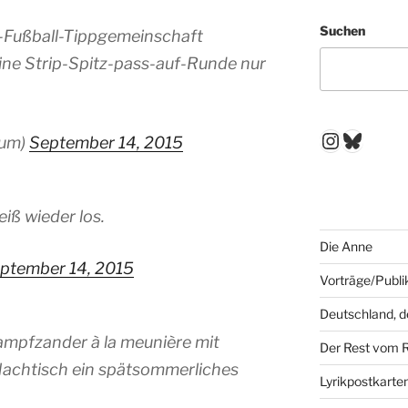
Suchen
ro-Fußball-Tippgemeinschaft
ine Strip-Spitz-pass-auf-Runde nur
Instagr
Blues
Dum)
September 14, 2015
eiß wieder los.
Die Anne
ptember 14, 2015
Vorträge/Publi
Deutschland, 
ampfzander à la meunière mit
Der Rest vom 
Nachtisch ein spätsommerliches
Lyrikpostkarte