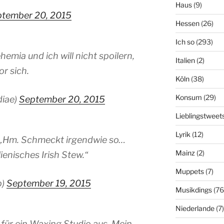
Haus
(9)
tember 20, 2015
Hessen
(26)
Ich so
(293)
hemia und ich will nicht spoilern,
Italien
(2)
or sich.
Köln
(38)
Konsum
(29)
diae)
September 20, 2015
Lieblingstweet
Lyrik
(12)
.“ „Hm. Schmeckt irgendwie so…
Mainz
(2)
alienisches Irish Stew.“
Muppets
(7)
p)
September 19, 2015
Musikdings
(76
Niederlande
(7)
ür ein Waxing Studio aus. Mein