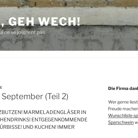
, GEH WECH!
i ne se joignent pas.
E
Die Firma dan
 September (Teil 2)
Wer gerne liest
Freude machen 
ALZBUTZEN! MARMELADENGLÄSER IN
Wunschliste sp
CHENDRINKS! ENTGEGENKOMMENDE
Sparschwein
w
ÜRBISSE! UND KUCHEN! IMMER