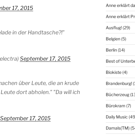
Anne erklärt da
ber 17, 2015
Anne erklärt 
Ausflug!
(29)
lade in der Handtasche?!"
Belgien
(5)
Berlin
(14)
electra)
September 17, 2015
Best of Unterb
Biokiste
(4)
g machen über Leute, die an krude
Brandenburg!
(
 Leute dort abholen." "Da will ich
Bücherzeug
(1
Bürokram
(7)
Daily Music
(49
September 17, 2015
Damals(TM)
(5