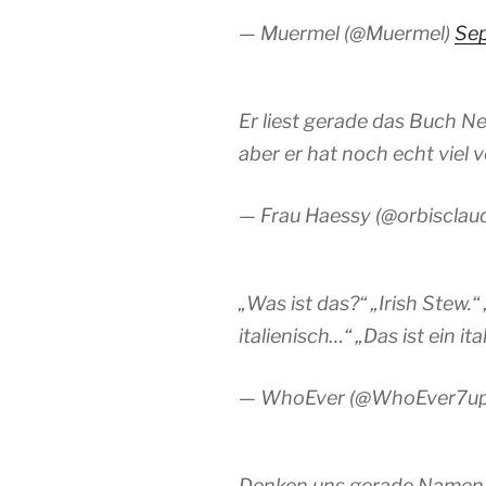
— Muermel (@Muermel)
Sep
Er liest gerade das Buch Ne
aber er hat noch echt viel v
— Frau Haessy (@orbisclau
„Was ist das?“ „Irish Stew
italienisch…“ „Das ist ein it
— WhoEver (@WhoEver7u
Denken uns gerade Namen f