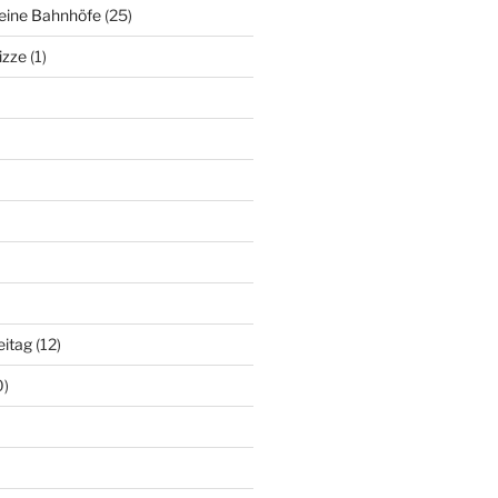
deine Bahnhöfe
(25)
izze
(1)
eitag
(12)
0)