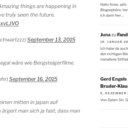
Hallo Anne, sehr 
 Amazing things are happening in
Blogosphäre, hang
 truly seen the future.
ich dann hier…
eaxvLJVO
Juna
zu
Fand
chwartzzz)
September 13, 2015
19. JANUAR 2
Ich habe da auch
den richtigen Bil
metallene Stifte
egal wäre wie Bergsteigerfilme.
ehr)
September 16, 2015
Gerd Engels
Bruder-Klaus
6. DEZEMBER
Von-Galen-Str. 
einen mitten in japan auf
 ärgert man sich ja fast, dass man