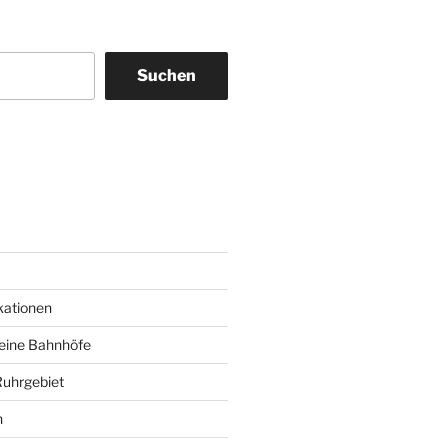
Suchen
am
ky
kationen
deine Bahnhöfe
Ruhrgebiet
n