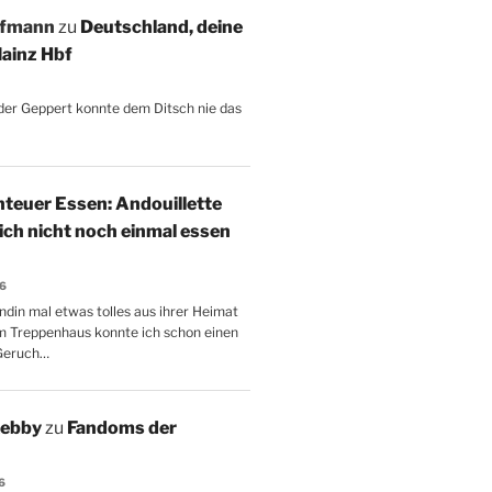
ffmann
zu
Deutschland, deine
ainz Hbf
, der Geppert konnte dem Ditsch nie das
teuer Essen: Andouillette
 ich nicht noch einmal essen
26
ndin mal etwas tolles aus ihrer Heimat
m Treppenhaus konnte ich schon einen
Geruch…
Aebby
zu
Fandoms der
6