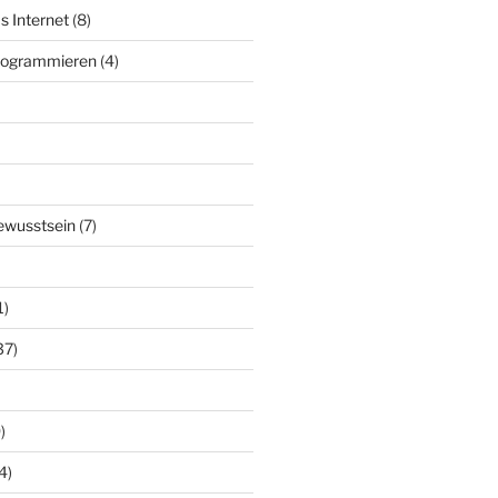
s Internet
(8)
Programmieren
(4)
ewusstsein
(7)
1)
37)
)
4)