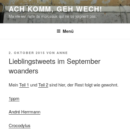
Zum
ACH KOMM, GEH WECH!
Inhalt
Ma vie est faite de morceaux qui ne se joignent pas.
springen
Menü
VERÖFFENTLICHT
2. OKTOBER 2015
VON
ANNE
AM
Lieblingstweets im September
woanders
Mein
Teil 1
und
Teil 2
sind hier, der Rest folgt wie gewohnt.
1ppm
André Herrmann
Crocodylus