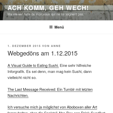
Zum
ACH KOMM, GEH WECH!
Inhalt
Ma vie est faite de morceaux qui ne se joignent pas.
springen
Menü
VERÖFFENTLICHT
1. DEZEMBER 2015
VON
ANNE
AM
Webgedöns am 1.12.2015
A Visual Guide to Eating Sushi.
Eine sehr hilfreiche
Inforgrafik. Es sei denn, man mag kein Sushi, dann
vielleicht nicht so.
The Last Message Received: Ein Tumblr mit letzten
Nachrichten.
Ich versuche mich ja möglichst von Aboboxen aller Art
fernzuhalten, aber die Cocktail-Abo-Box con Drink-Syndikat