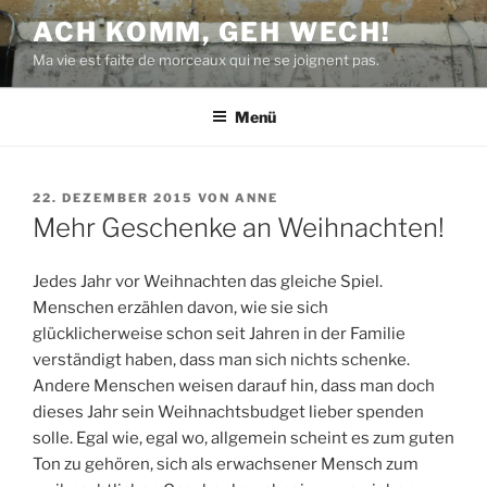
Zum
ACH KOMM, GEH WECH!
Inhalt
Ma vie est faite de morceaux qui ne se joignent pas.
springen
Menü
VERÖFFENTLICHT
22. DEZEMBER 2015
VON
ANNE
AM
Mehr Geschenke an Weihnachten!
Jedes Jahr vor Weihnachten das gleiche Spiel.
Menschen erzählen davon, wie sie sich
glücklicherweise schon seit Jahren in der Familie
verständigt haben, dass man sich nichts schenke.
Andere Menschen weisen darauf hin, dass man doch
dieses Jahr sein Weihnachtsbudget lieber spenden
solle. Egal wie, egal wo, allgemein scheint es zum guten
Ton zu gehören, sich als erwachsener Mensch zum