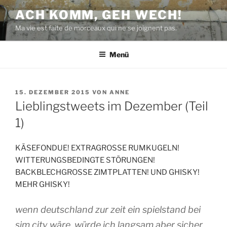
Zum
ACH KOMM, GEH WECH!
Inhalt
Ma vie est faite de morceaux qui ne se joignent pas.
springen
Menü
VERÖFFENTLICHT
15. DEZEMBER 2015
VON
ANNE
AM
Lieblingstweets im Dezember (Teil
1)
KÄSEFONDUE! EXTRAGROSSE RUMKUGELN!
WITTERUNGSBEDINGTE STÖRUNGEN!
BACKBLECHGROSSE ZIMTPLATTEN! UND GHISKY!
MEHR GHISKY!
wenn deutschland zur zeit ein spielstand bei
sim city wäre, würde ich langsam aber sicher