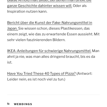
Blaise Arnold malt Bilder, bei denen man direkt die
ganze Geschichte dahinter wissen will.
Oder als
Inspiration nutzen kann.
Bericht über die Kunst der Fake-Nahrungsmittel in
Japan.
Sie wissen schon, dieses Plastikessen, das
einem zeigt, wie das zu erwartende Essen aussieht. Mit
sehr vielen faszinierenden Bildern.
IKEA-Anleitungen für schwierige Nahrungsmittel.
Man
ahnt ja nie, was man alles dringend braucht, bis es da
ist.
Have You Tried These 40 Types of Pizza?
(Antwort:
Leider nein, es ist noch viel zu tun.)
KATEGORIEN
WEBDINGS