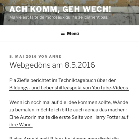
Zum
ACH KOMM, GEH WECH!
Inhalt
Ma vie est faite de morceaux qui ne se joignent pas.
springen
Menü
VERÖFFENTLICHT
8. MAI 2016
VON
ANNE
AM
Webgedöns am 8.5.2016
Pia Ziefle berichtet im Techniktagebuch über den
Bildungs- und Lebenshilfeaspekt von YouTube-Videos.
Wenn ich noch mal auf die Idee kommen sollte, Wände
zu bemalen, möchte ich bitte auch genau das machen:
Eine Autorin malte die erste Seite von Harry Potter auf
ihre Wand.