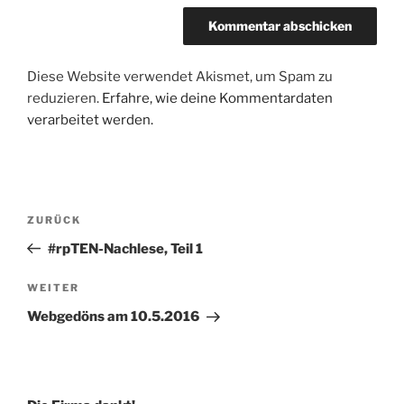
Diese Website verwendet Akismet, um Spam zu
reduzieren.
Erfahre, wie deine Kommentardaten
verarbeitet werden.
Beitragsnavigation
Vorheriger
ZURÜCK
Beitrag
#rpTEN-Nachlese, Teil 1
Nächster
WEITER
Beitrag
Webgedöns am 10.5.2016