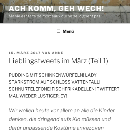
Zum
ACH KOMM, GEH WECH!
Inhalt
Ma vie est faite de morceaux qui ne se joignent pas.
springen
Menü
VERÖFFENTLICHT
15. MÄRZ 2017
VON
ANNE
AM
Lieblingstweets im März (Teil 1)
PUDDING MIT SCHINKENWÜRFELN! LADY
STARKSTROM AUF SCHLOSS VATTENFALL!
SCHNURTELEFONE! FISCHFRIKADELLEN! TWITTERT
MAL WIEDER LUSTIGER, EY!
Wir wollen heute vor allem an alle die Kinder
denken, die dringend aufs Klo müssen und
dafür unpassende Kostüme angezogen