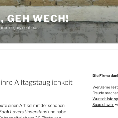
, GEH WECH!
i ne se joignent pas.
Die Firma dan
hre Alltagstauglichkeit
Wer gerne liest
Freude machen 
Wunschliste sp
Sparschwein
w
ute einen Artikel mit der schönen
Book Lovers Understand
und habe