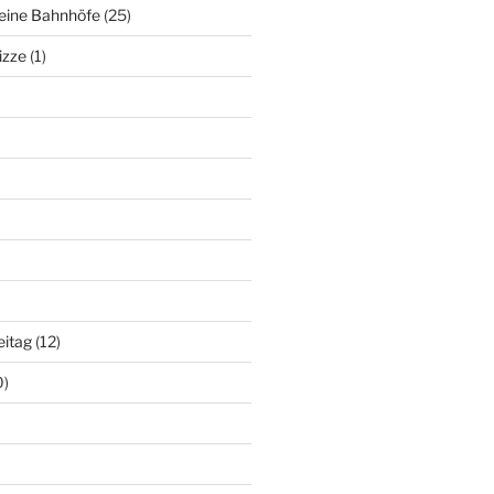
deine Bahnhöfe
(25)
izze
(1)
eitag
(12)
0)