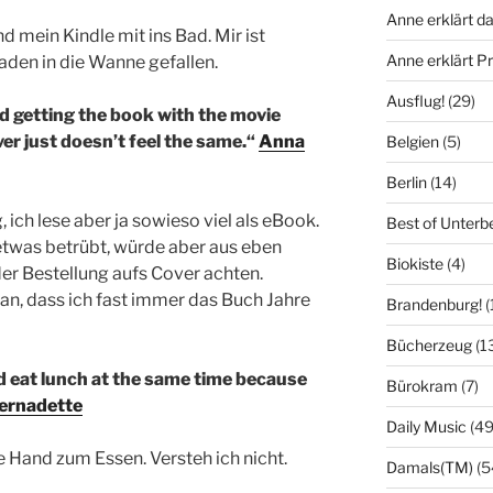
Anne erklärt da
 mein Kindle mit ins Bad. Mir ist
Anne erklärt 
aden in die Wanne gefallen.
Ausflug!
(29)
nd getting the book with the movie
er just doesn’t feel the same.“
Anna
Belgien
(5)
Berlin
(14)
 ich lese aber ja sowieso viel als eBook.
Best of Unterb
etwas betrübt, würde aber aus eben
Biokiste
(4)
er Bestellung aufs Cover achten.
ran, dass ich fast immer das Buch Jahre
Brandenburg!
(
Bücherzeug
(1
nd eat lunch at the same time because
Bürokram
(7)
ernadette
Daily Music
(49
 Hand zum Essen. Versteh ich nicht.
Damals(TM)
(5