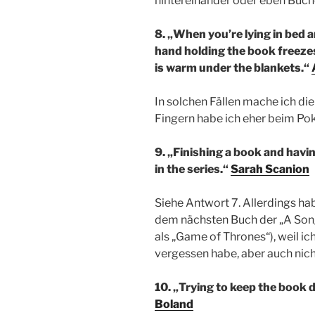
hintereinander oder eben Büch
8. „When you’re lying in bed a
hand holding the book freezes
is warm under the blankets.“
In solchen Fällen mache ich di
Fingern habe ich eher beim P
9. „Finishing a book and havin
in the series.“
Sarah Scanion
Siehe Antwort 7. Allerdings ha
dem nächsten Buch der „A Song
als „Game of Thrones“), weil ic
vergessen habe, aber auch nich
10. „Trying to keep the book d
Boland