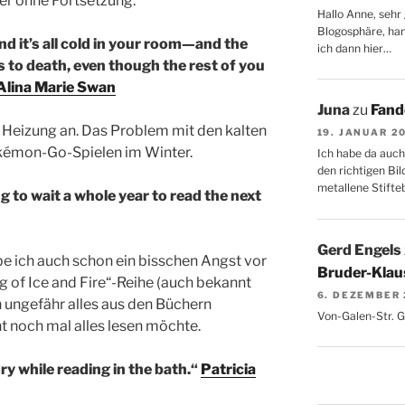
er ohne Fortsetzung.
Hallo Anne, sehr 
Blogosphäre, hang
nd it’s all cold in your room—and the
ich dann hier…
 to death, even though the rest of you
Alina Marie Swan
Juna
zu
Fand
e Heizung an. Das Problem mit den kalten
19. JANUAR 2
okémon-Go-Spielen im Winter.
Ich habe da auch
den richtigen Bil
metallene Stifte
g to wait a whole year to read the next
Gerd Engels
be ich auch schon ein bisschen Angst vor
Bruder-Klaus
 of Ice and Fire“-Reihe (auch bekannt
6. DEZEMBER
h ungefähr alles aus den Büchern
Von-Galen-Str. 
t noch mal alles lesen möchte.
ry while reading in the bath.“
Patricia