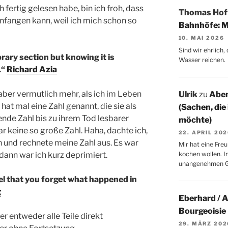
 fertig gelesen habe, bin ich froh, dass
Thomas Ho
nfangen kann, weil ich mich schon so
Bahnhöfe: M
10. MAI 2026
Sind wir ehrlich
brary section but knowing it is
Wasser reichen.
.“
Richard Azia
, aber vermutlich mehr, als ich im Leben
Ulrik
zu
Aben
hat mal eine Zahl genannt, die sie als
(Sachen, die
ende Zahl bis zu ihrem Tod lesbarer
möchte)
r keine so große Zahl. Haha, dachte ich,
22. APRIL 20
rin und rechnete meine Zahl aus. Es war
Mir hat eine Freu
dann war ich kurz deprimiert.
kochen wollen. I
unangenehmen 
uel that you forget what happened in
g
Eberhard / 
Bourgeoisie
er entweder alle Teile direkt
29. MÄRZ 202