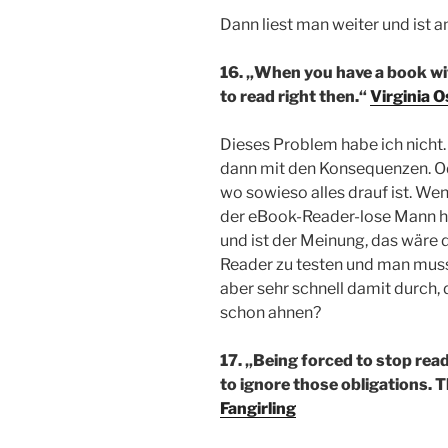
Dann liest man weiter und ist 
16. „When you have a book wit
to read right then.“
Virginia 
Dieses Problem habe ich nicht.
dann mit den Konsequenzen. Od
wo sowieso alles drauf ist. We
der eBook-Reader-lose Mann ha
und ist der Meinung, das wäre 
Reader zu testen und man muss
aber sehr schnell damit durch,
schon ahnen?
17. „Being forced to stop rea
to ignore those obligations. T
Fangirling