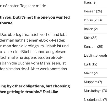
Haus
(9)
am nächsten Tag sehr müde.
Hessen
(26)
h you, but it’s not the one you wanted
Ich so
(293)
Osborne
Italien
(2)
 Das überlegt man sich vorher und lebt
Köln
(38)
er man hat halt einen eBook-Reader,
nn man dann allerdings im Urlaub ist und
Konsum
(29)
t alle seine Bücher schon ausgelesen
Lieblingstweet
doch mal eine Superidee, den eBook-
 dann die Bücher vom Mann lesen, ist
Lyrik
(12)
 dann ist das doof. Aber wer konnte das
Mainz
(2)
Muppets
(7)
ding by other obligations, but choosing
Musikdings
(76
hen getting in trouble.“
Feel Like
Niederlande
(7)