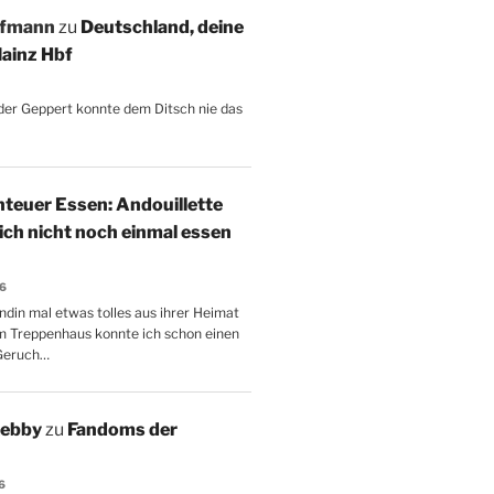
ffmann
zu
Deutschland, deine
ainz Hbf
, der Geppert konnte dem Ditsch nie das
teuer Essen: Andouillette
 ich nicht noch einmal essen
26
ndin mal etwas tolles aus ihrer Heimat
m Treppenhaus konnte ich schon einen
Geruch…
Aebby
zu
Fandoms der
6