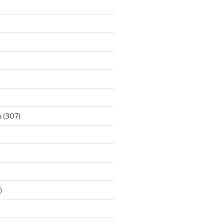
s
(307)
)