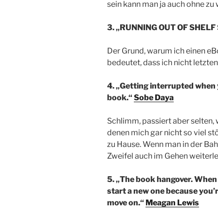
sein kann man ja auch ohne zu 
3. „RUNNING OUT OF SHELF 
Der Grund, warum ich einen eB
bedeutet, dass ich nicht letzt
4. „Getting interrupted when 
book.“
Sobe Daya
Schlimm, passiert aber selten, w
denen mich gar nicht so viel st
zu Hause. Wenn man in der Bahn
Zweifel auch im Gehen weiterle
5. „The book hangover. When 
start a new one because you’re
move on.“
Meagan Lewis