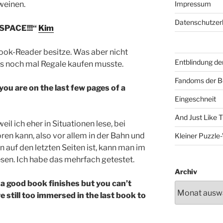
weinen.
Impressum
Datenschutzer
SPACE!!!“
Kim
ook-Reader besitze. Was aber nicht
Entblindung de
ens noch mal Regale kaufen musste.
Fandoms der B
you are on the last few pages of a
Eingeschneit
And Just Like 
eil ich eher in Situationen lese, bei
ören kann, also vor allem in der Bahn und
Kleiner Puzzl
 auf den letzten Seiten ist, kann man im
sen. Ich habe das mehrfach getestet.
Archiv
a good book finishes but you can’t
 still too immersed in the last book to