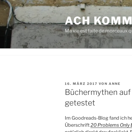
Zum
Inhalt
ACH KOMM
springen
Ma vie est faite de morceaux qu
VERÖFFENTLICHT
16. MÄRZ 2017
VON
ANNE
AM
Büchermythen auf i
getestet
Im Goodreads-Blog fand ich he
Überschrift
20 Problems Only 