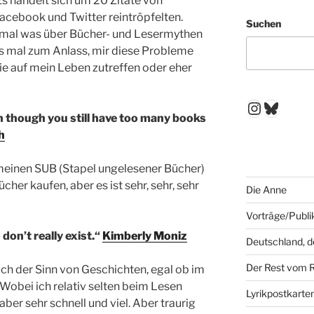
 Es handelt sich um 20 Zitate von
acebook und Twitter reintröpfelten.
Suchen
 mal was über Bücher- und Lesermythen
as mal zum Anlass, mir diese Probleme
e auf mein Leben zutreffen oder eher
Instagr
Blues
n though you still have too many books
h
 meinen SUB (Stapel ungelesener Bücher)
her kaufen, aber es ist sehr, sehr, sehr
Die Anne
Vorträge/Publi
don’t really exist.“
Kimberly Moniz
Deutschland, 
Der Rest vom 
auch der Sinn von Geschichten, egal ob im
. Wobei ich relativ selten beim Lesen
Lyrikpostkarte
aber sehr schnell und viel. Aber traurig