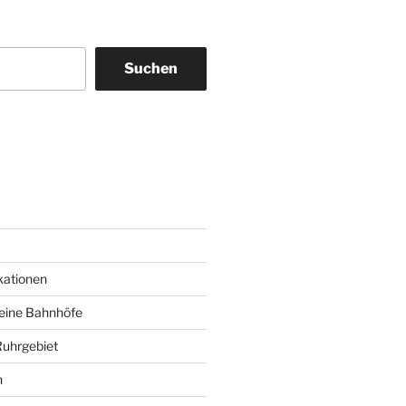
Suchen
am
ky
kationen
deine Bahnhöfe
Ruhrgebiet
n