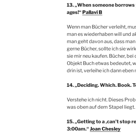
13. „When someone borrows yo
ages!“
Pallavi B
Wenn man Bücher verleiht, mus
man es wiederhaben will und a
man geht davon aus, dass man 
gerne Bücher, sollte ich sie w
sie mir neu kaufen. Bücher, bei
Objekt Buch etwas bedeutet, w
drin ist, verleihe ich dann ebe
14. „Deciding. Which. Book. To
Verstehe ich nicht. Dieses Prob
was oben auf dem Stapel liegt.
15. „Getting to a ‚can’t stop r
3:00am.“
Joan Chesley