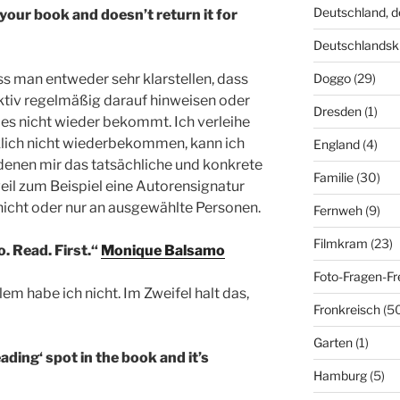
Deutschland, 
ur book and doesn’t return it for
Deutschlandsk
Doggo
(29)
s man entweder sehr klarstellen, dass
ktiv regelmäßig darauf hinweisen oder
Dresden
(1)
es nicht wieder bekommt. Ich verleihe
irklich nicht wiederbekommen, kann ich
England
(4)
 denen mir das tatsächliche und konkrete
Familie
(30)
eil zum Beispiel eine Autorensignatur
n nicht oder nur an ausgewählte Personen.
Fernweh
(9)
Filmkram
(23)
. Read. First.“
Monique Balsamo
Foto-Fragen-Fr
lem habe ich nicht. Im Zweifel halt das,
Fronkreisch
(5
Garten
(1)
eading‘ spot in the book and it’s
Hamburg
(5)