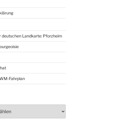
klärung
r deutschen Landkarte: Pforzheim
ourgeoisie
That
e-WM-Fahrplan