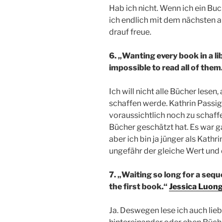
Hab ich nicht. Wenn ich ein Buch
ich endlich mit dem nächsten a
drauf freue.
6. „Wanting every book in a li
impossible to read all of them
Ich will nicht alle Bücher lesen
schaffen werde. Kathrin Passig 
voraussichtlich noch zu schaff
Bücher geschätzt hat. Es war ga
aber ich bin ja jünger als Kath
ungefähr der gleiche Wert und 
7. „Waiting so long for a seq
the first book.“
Jessica Luon
Ja. Deswegen lese ich auch lieb