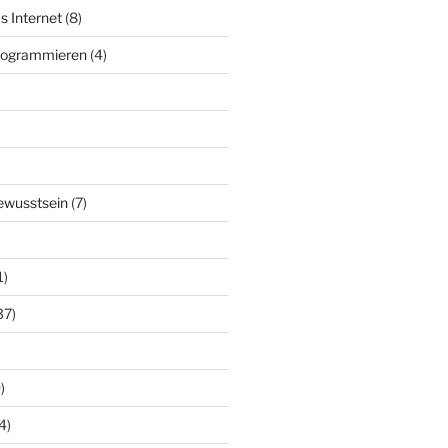
s Internet
(8)
Programmieren
(4)
ewusstsein
(7)
1)
37)
)
4)