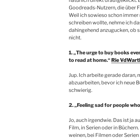
natürlich direkt draufgeklickt.
Goodreads-Nutzern, die über F
Weil ich sowieso schon immer
schreiben wollte, nehme ich d
dahingehend anzugucken, ob si
nicht.
1. „The urge to buy books eve
to read at home.“
Rie VdWart
Jup. Ich arbeite gerade daran,
abzuarbeiten, bevor ich neue Büc
schwierig.
2. „Feeling sad for people who 
Jo, auch irgendwie. Das ist ja 
Film, in Serien oder in Büchern
weinen, bei Filmen oder Serien 