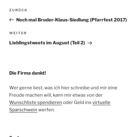
Beitragsnavigation
Vorheriger
ZURÜCK
Beitrag
Noch mal Bruder-Klaus-Siedlung (Pfarrfest 2017)
Nächster
WEITER
Beitrag
Lieblingstweets im August (Teil 2)
Die Firma dankt!
Wer gerne liest, was ich hier schreibe und mir eine
Freude machen will, kann mir etwas von der
Wunschliste spendieren
oder Geld ins
virtuelle
Sparschwein
werfen.