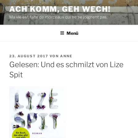
Zum
ACH KOMM, GEH WECH!
Inhalt
Ma vie est faite de morceaux qui ne se joignent pas.
springen
Menü
VERÖFFENTLICHT
23. AUGUST 2017
VON
ANNE
AM
Gelesen: Und es schmilzt von Lize
Spit