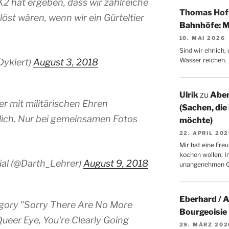
K2 hat ergeben, dass wir zahlreiche
Thomas Ho
löst wären, wenn wir ein Gürteltier
Bahnhöfe: M
10. MAI 2026
Sind wir ehrlich
Wasser reichen.
Dykiert)
August 3, 2018
Ulrik
zu
Aben
r mit militärischen Ehren
(Sachen, die
lich. Nur bei gemeinsamen Fotos
möchte)
22. APRIL 20
Mir hat eine Freu
kochen wollen. I
ial (@Darth_Lehrer)
August 9, 2018
unangenehmen 
Eberhard / 
egory "Sorry There Are No More
Bourgeoisie
ueer Eye, You're Clearly Going
29. MÄRZ 202