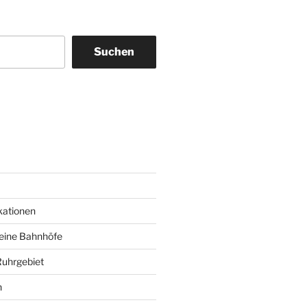
Suchen
am
ky
kationen
deine Bahnhöfe
Ruhrgebiet
n