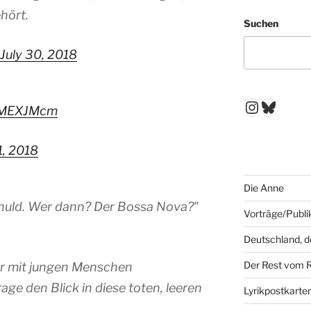
hört.
Suchen
July 30, 2018
Instagr
Blues
9uMEXJMcm
1, 2018
Die Anne
schuld. Wer dann? Der Bossa Nova?"
Vorträge/Publi
Deutschland, 
Der Rest vom 
hr mit jungen Menschen
ge den Blick in diese toten, leeren
Lyrikpostkarte