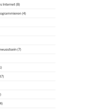
s Internet
(8)
Programmieren
(4)
ewusstsein
(7)
1)
37)
)
4)