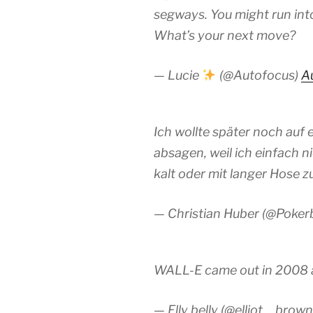
segways. You might run into
What’s your next move?
— Lucie
(@Autofocus)
Au
Ich wollte später noch auf 
absagen, weil ich einfach n
kalt oder mit langer Hose z
— Christian Huber (@Poker
WALL-E came out in 2008 and 
— Elly belly (@elliot__brow