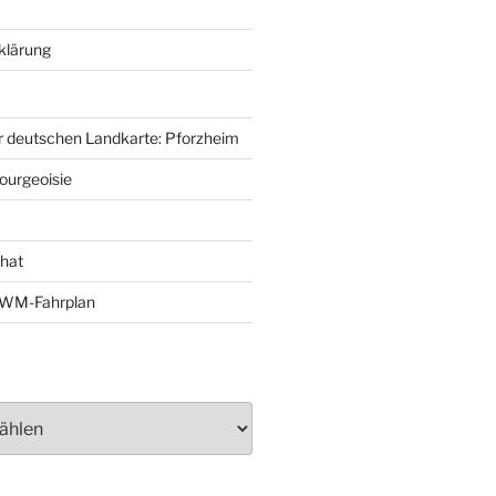
klärung
r deutschen Landkarte: Pforzheim
ourgeoisie
That
e-WM-Fahrplan