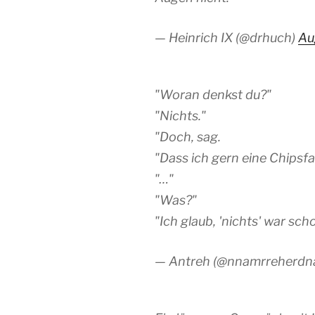
— Heinrich IX (@drhuch)
Au
"Woran denkst du?"
"Nichts."
"Doch, sag.
"Dass ich gern eine Chipsfa
"…"
"Was?"
"Ich glaub, 'nichts' war sc
— Antreh (@nnamrreherdn