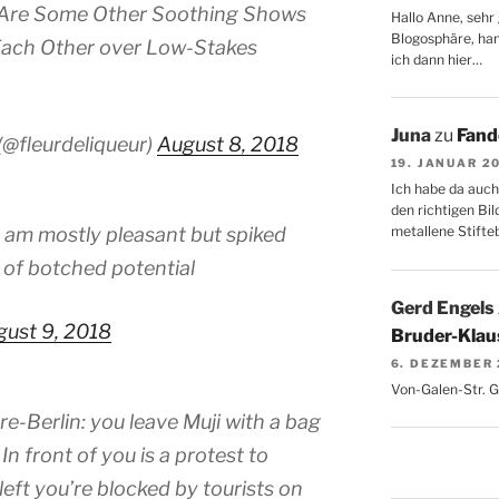
 Are Some Other Soothing Shows
Hallo Anne, sehr 
Blogosphäre, hang
 Each Other over Low-Stakes
ich dann hier…
Juna
zu
Fand
(@fleurdeliqueur)
August 8, 2018
19. JANUAR 2
Ich habe da auch
den richtigen Bil
o am mostly pleasant but spiked
metallene Stifte
s of botched potential
Gerd Engels
gust 9, 2018
Bruder-Klaus
6. DEZEMBER
Von-Galen-Str. 
Berlin: you leave Muji with a bag
In front of you is a protest to
left you’re blocked by tourists on