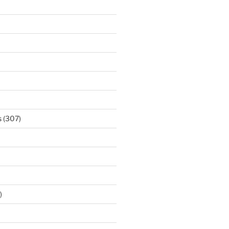
s
(307)
)