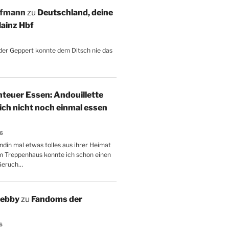
ffmann
zu
Deutschland, deine
ainz Hbf
, der Geppert konnte dem Ditsch nie das
teuer Essen: Andouillette
 ich nicht noch einmal essen
26
ndin mal etwas tolles aus ihrer Heimat
m Treppenhaus konnte ich schon einen
Geruch…
Aebby
zu
Fandoms der
6