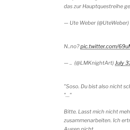
das zur Hauptquestreihe ge
— Ute Weber (@UteWeber)
N..no?
pic.twitter.com/6
— .. ️‍ (@LMKnightArt)
July 3
"Soso. Du bist also nicht 
"…"
Bitte. Lasst mich nicht me
zusammenarbeiten. Ich ertra
Augen nicht.