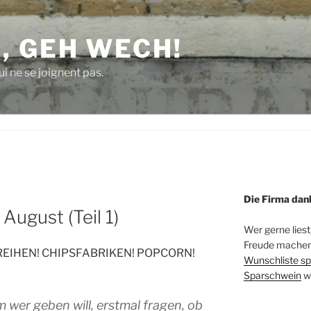
, GEH WECH!
i ne se joignent pas.
Die Firma dan
August (Teil 1)
Wer gerne liest
Freude machen 
EIHEN! CHIPSFABRIKEN! POPCORN!
Wunschliste sp
Sparschwein
w
m wer geben will, erstmal fragen, ob