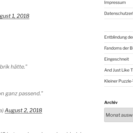
Impressum
Datenschutzer
gust 1, 2018
Entblindung de
Fandoms der B
Eingeschneit
brik hätte."
And Just Like 
Kleiner Puzzl
hon ganz passend."
Archiv
a)
August 2, 2018