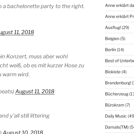
Anne erklärt da
 a bachelorette party to the right.
Anne erklärt 
Ausflug!
(29)
gust 11, 2018
Belgien
(5)
Berlin
(14)
ein Konzert, muss aber wohl
Best of Unterb
icht weiß, ob es mit kurzer Hose zu
Biokiste
(4)
u warm wird.
Brandenburg!
(
beats)
August 11, 2018
Bücherzeug
(1
Bürokram
(7)
y'all still littering
Daily Music
(49
Damals(TM)
(5
n)
August 10, 2018