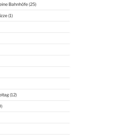
deine Bahnhöfe
(25)
izze
(1)
eitag
(12)
0)