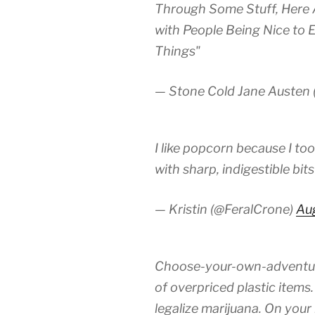
Through Some Stuff, Here
with People Being Nice to
Things"
— Stone Cold Jane Austen 
I like popcorn because I to
with sharp, indigestible bit
— Kristin (@FeralCrone)
Au
Choose-your-own-adventure-
of overpriced plastic items. 
legalize marijuana. On your 