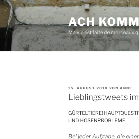
Zum
Inhalt
ACH KOMM
springen
Ma vie est faite de morceaux qu
VERÖFFENTLICHT
15. AUGUST 2018
VON
ANNE
AM
Lieblingstweets im 
GÜRTELTIERE! HAUPTQUESTR
UND HOSENPROBLEME!
Bei jeder Aufgabe, die eine