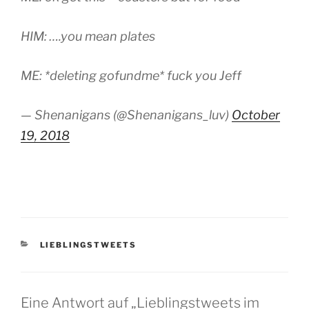
HIM: ….you mean plates
ME: *deleting gofundme* fuck you Jeff
— Shenanigans (@Shenanigans_luv)
October
19, 2018
KATEGORIEN
LIEBLINGSTWEETS
Eine Antwort auf „Lieblingstweets im