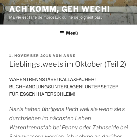
Zum
ACH KOMM, GEH WECH!
Inhalt
Ma vie est faite de morceaux qui ne se joignent pas.
springen
Menü
VERÖFFENTLICHT
1. NOVEMBER 2018
VON
ANNE
AM
Lieblingstweets im Oktober (Teil 2)
WARENTRENNSTÄBE! KALLAXFÄCHER!
BUCHHANDLUNGSUNTERLAGEN! UNTERSETZER
FÜR ESSEN! HAFERSCHLEIM!
Nazis haben übrigens Pech weil sie wenn sie’s
durchziehen im nächsten Leben
Warentrennstab bei Penny oder Zahnseide bei
Salamiessern werden, ich nehme an darüber