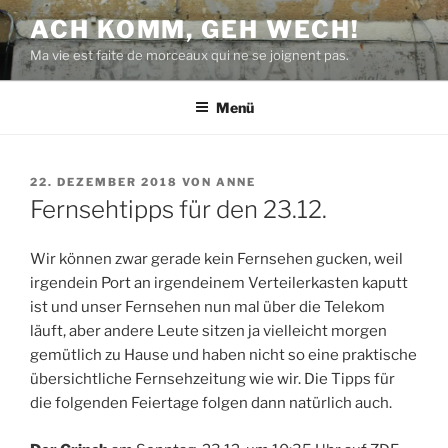
Zum
ACH KOMM, GEH WECH!
Inhalt
Ma vie est faite de morceaux qui ne se joignent pas.
springen
Menü
VERÖFFENTLICHT
22. DEZEMBER 2018
VON
ANNE
AM
Fernsehtipps für den 23.12.
Wir können zwar gerade kein Fernsehen gucken, weil
irgendein Port an irgendeinem Verteilerkasten kaputt
ist und unser Fernsehen nun mal über die Telekom
läuft, aber andere Leute sitzen ja vielleicht morgen
gemütlich zu Hause und haben nicht so eine praktische
übersichtliche Fernsehzeitung wie wir. Die Tipps für
die folgenden Feiertage folgen dann natürlich auch.