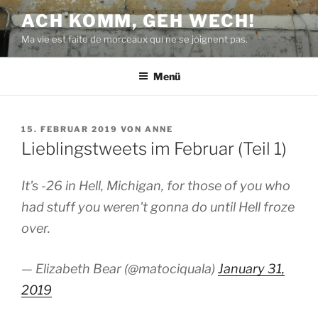
Zum
ACH KOMM, GEH WECH!
Inhalt
Ma vie est faite de morceaux qui ne se joignent pas.
springen
Menü
VERÖFFENTLICHT
15. FEBRUAR 2019
VON
ANNE
AM
Lieblingstweets im Februar (Teil 1)
It's -26 in Hell, Michigan, for those of you who
had stuff you weren't gonna do until Hell froze
over.
— Elizabeth Bear (@matociquala)
January 31,
2019