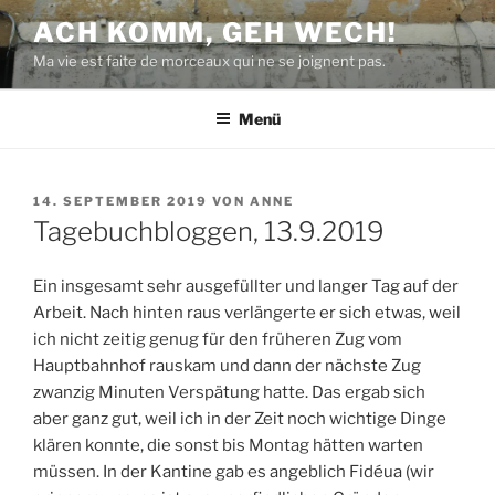
Zum
ACH KOMM, GEH WECH!
Inhalt
Ma vie est faite de morceaux qui ne se joignent pas.
springen
Menü
VERÖFFENTLICHT
14. SEPTEMBER 2019
VON
ANNE
AM
Tagebuchbloggen, 13.9.2019
Ein insgesamt sehr ausgefüllter und langer Tag auf der
Arbeit. Nach hinten raus verlängerte er sich etwas, weil
ich nicht zeitig genug für den früheren Zug vom
Hauptbahnhof rauskam und dann der nächste Zug
zwanzig Minuten Verspätung hatte. Das ergab sich
aber ganz gut, weil ich in der Zeit noch wichtige Dinge
klären konnte, die sonst bis Montag hätten warten
müssen. In der Kantine gab es angeblich Fidéua (wir