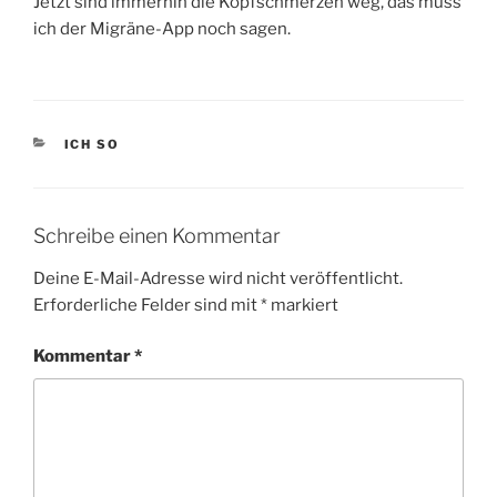
Jetzt sind immerhin die Kopfschmerzen weg, das muss
ich der Migräne-App noch sagen.
KATEGORIEN
ICH SO
Schreibe einen Kommentar
Deine E-Mail-Adresse wird nicht veröffentlicht.
Erforderliche Felder sind mit
*
markiert
Kommentar
*