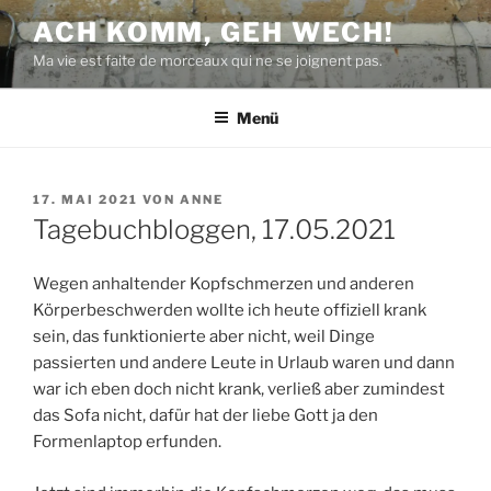
Zum
ACH KOMM, GEH WECH!
Inhalt
Ma vie est faite de morceaux qui ne se joignent pas.
springen
Menü
VERÖFFENTLICHT
17. MAI 2021
VON
ANNE
AM
Tagebuchbloggen, 17.05.2021
Wegen anhaltender Kopfschmerzen und anderen
Körperbeschwerden wollte ich heute offiziell krank
sein, das funktionierte aber nicht, weil Dinge
passierten und andere Leute in Urlaub waren und dann
war ich eben doch nicht krank, verließ aber zumindest
das Sofa nicht, dafür hat der liebe Gott ja den
Formenlaptop erfunden.