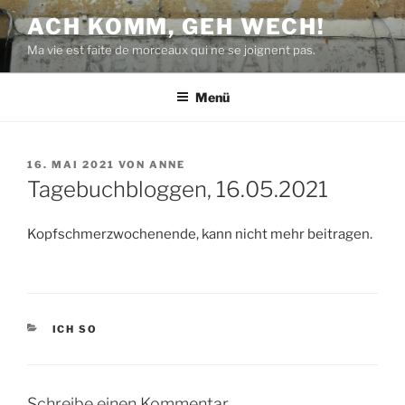
Zum
ACH KOMM, GEH WECH!
Inhalt
Ma vie est faite de morceaux qui ne se joignent pas.
springen
Menü
VERÖFFENTLICHT
16. MAI 2021
VON
ANNE
AM
Tagebuchbloggen, 16.05.2021
Kopfschmerzwochenende, kann nicht mehr beitragen.
KATEGORIEN
ICH SO
Schreibe einen Kommentar