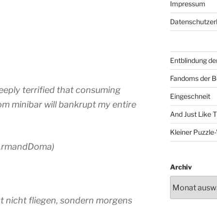
Impressum
Datenschutzer
Entblindung de
Fandoms der B
deeply terrified that consuming
Eingeschneit
om minibar will bankrupt my entire
And Just Like 
Kleiner Puzzl
ArmandDoma)
Archiv
t nicht fliegen, sondern morgens