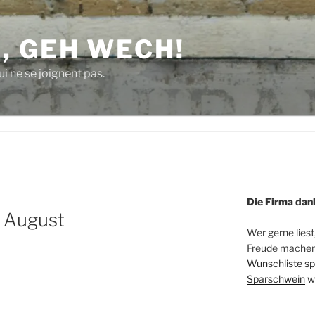
, GEH WECH!
i ne se joignent pas.
Die Firma dan
m August
Wer gerne liest
Freude machen 
Wunschliste sp
Sparschwein
w