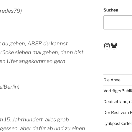
Suchen
aredes79)
t du gehen, ABER du kannst
Instagr
Blues
Brücke sieben mal gehen, dann bist
ren Ufer angekommen gern
Die Anne
lBerlin)
Vorträge/Publi
Deutschland, 
Der Rest vom 
 15. Jahrhundert, alles grob
Lyrikpostkarte
rgessen, aber dafür ab und zu einen