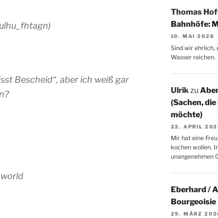
Thomas Ho
Bahnhöfe: M
ulhu_fhtagn)
10. MAI 2026
Sind wir ehrlich
Wasser reichen.
sst Bescheid“, aber ich weiß gar
Ulrik
zu
Aben
nn?
(Sachen, die
möchte)
22. APRIL 20
Mir hat eine Freu
kochen wollen. I
unangenehmen 
 world
Eberhard / 
Bourgeoisie
29. MÄRZ 202