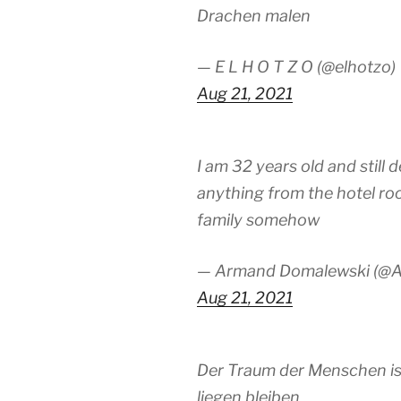
Drachen malen
— E L H O T Z O (@elhotzo)
Aug 21, 2021
I am 32 years old and still 
anything from the hotel ro
family somehow
— Armand Domalewski (@
Aug 21, 2021
Der Traum der Menschen is
liegen bleiben