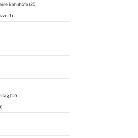
deine Bahnhöfe
(25)
izze
(1)
eitag
(12)
0)