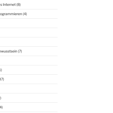
s Internet
(8)
Programmieren
(4)
ewusstsein
(7)
1)
37)
)
4)