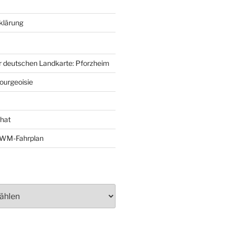
klärung
r deutschen Landkarte: Pforzheim
ourgeoisie
That
e-WM-Fahrplan