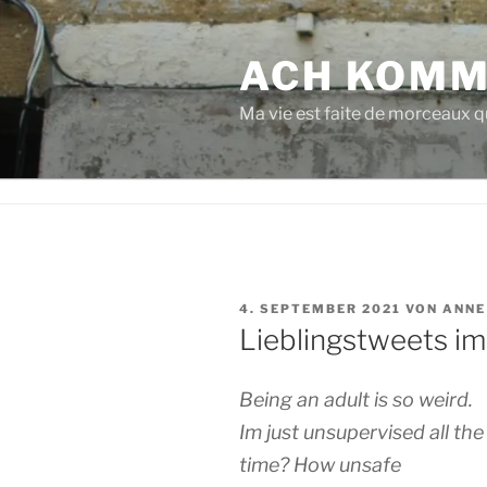
Zum
Inhalt
ACH KOMM
springen
Ma vie est faite de morceaux qu
VERÖFFENTLICHT
4. SEPTEMBER 2021
VON
ANNE
AM
Lieblingstweets i
Being an adult is so weird.
Im just unsupervised all the
time? How unsafe