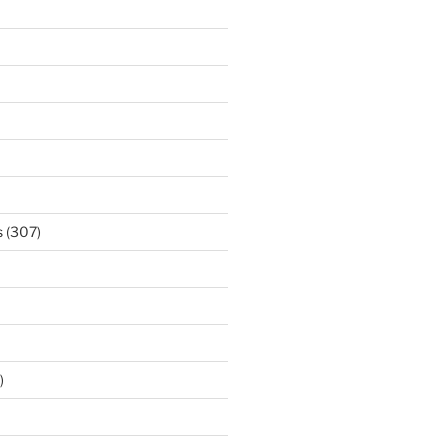
s
(307)
)