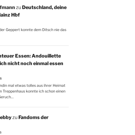
ffmann
zu
Deutschland, deine
ainz Hbf
, der Geppert konnte dem Ditsch nie das
teuer Essen: Andouillette
 ich nicht noch einmal essen
26
ndin mal etwas tolles aus ihrer Heimat
m Treppenhaus konnte ich schon einen
Geruch…
Aebby
zu
Fandoms der
6