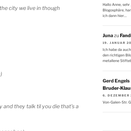
Hallo Anne, sehr 
 the city we live in though
Blogosphäre, hang
ich dann hier…
Juna
zu
Fand
19. JANUAR 2
Ich habe da auch
den richtigen Bil
metallene Stifte
)
Gerd Engels
Bruder-Klaus
6. DEZEMBER
Von-Galen-Str. 
nd they talk til you die that’s a