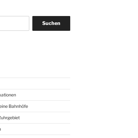
Suchen
am
ky
kationen
deine Bahnhöfe
Ruhrgebiet
n