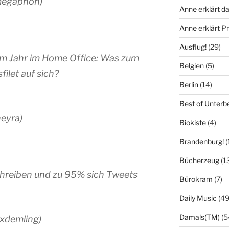
megaphon)
Anne erklärt da
Anne erklärt 
Ausflug!
(29)
inem Jahr im Home Office: Was zum
Belgien
(5)
filet auf sich?
Berlin
(14)
Best of Unterb
eyra)
Biokiste
(4)
Brandenburg!
(
Bücherzeug
(1
chreiben und zu 95% sich Tweets
Bürokram
(7)
Daily Music
(49
Damals(TM)
(5
xdemling)