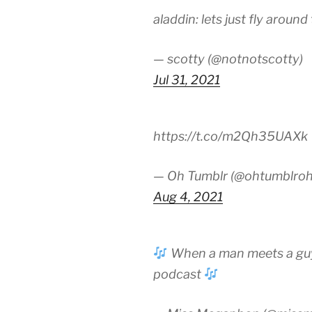
aladdin: lets just fly around
— scotty (@notnotscotty)
Jul 31, 2021
https://t.co/m2Qh35UAXk
— Oh Tumblr (@ohtumblroh
Aug 4, 2021
When a man meets a guy a
podcast