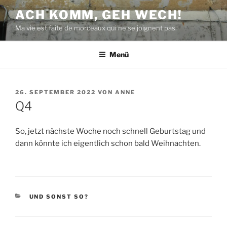
Zum
ACH KOMM, GEH WECH!
Inhalt
Ma vie est faite de morceaux qui ne se joignent pas.
springen
Menü
VERÖFFENTLICHT
26. SEPTEMBER 2022
VON
ANNE
AM
Q4
So, jetzt nächste Woche noch schnell Geburtstag und
dann könnte ich eigentlich schon bald Weihnachten.
KATEGORIEN
UND SONST SO?