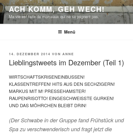
Zum
ACH KOMM, GEH WECH!
Inhalt
Ma vie est faite de morceaux qui ne se joignent pas.
springen
Menü
VERÖFFENTLICHT
14. DEZEMBER 2014
VON
ANNE
AM
Lieblingstweets im Dezember (Teil 1)
WIRTSCHAFTSKRISENEINBUSSEN!
KLASSENTREFFEN! HITS AUS DEN SECHZIGERN!
MARKUS MIT M! PRESSEHAMSTER!
RAUPENRISOTTO! EINGESCHWEISSTE GURKEN!
UND DAS MÖHRCHEN BLEIBT DRIN!
(Der Schwabe in der Gruppe fand Frühstück und
Spa zu verschwenderisch und fragt jetzt die