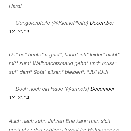
Hard!
— Gangsterpfeife (@KleinePfeife)
December
12, 2014
Da* es* heute* regnet*, kann* ich* leider* nicht*
mit* zum* Weihnachtsmarkt gehn* und* muss*
auf* dem* Sofa* sitzen* bleiben*. *JUHUU!
— Doch noch ein Hase (@urmels)
December
13, 2014
Auch nach zehn Jahren Ehe kann man sich
noch über das richtige Rezept für Hühnersuppe