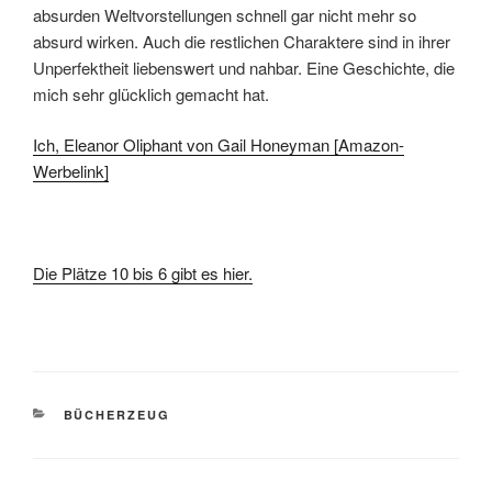
absurden Weltvorstellungen schnell gar nicht mehr so
absurd wirken. Auch die restlichen Charaktere sind in ihrer
Unperfektheit liebenswert und nahbar. Eine Geschichte, die
mich sehr glücklich gemacht hat.
Ich, Eleanor Oliphant von Gail Honeyman [Amazon-
Werbelink]
Die Plätze 10 bis 6 gibt es hier.
KATEGORIEN
BÜCHERZEUG