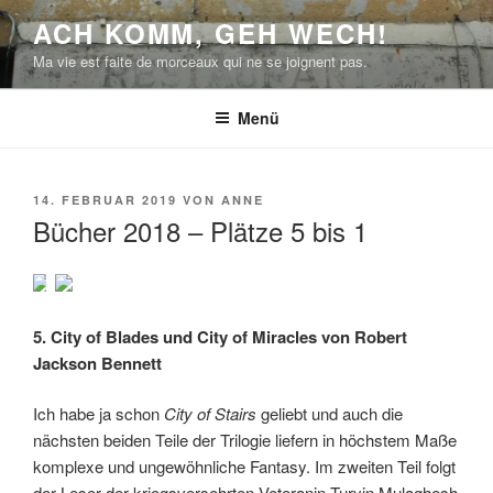
Zum
ACH KOMM, GEH WECH!
Inhalt
Ma vie est faite de morceaux qui ne se joignent pas.
springen
Menü
VERÖFFENTLICHT
14. FEBRUAR 2019
VON
ANNE
AM
Bücher 2018 – Plätze 5 bis 1
5. City of Blades und City of Miracles von Robert
Jackson Bennett
Ich habe ja schon
City of Stairs
geliebt und auch die
nächsten beiden Teile der Trilogie liefern in höchstem Maße
komplexe und ungewöhnliche Fantasy. Im zweiten Teil folgt
der Leser der kriegsversehrten Veteranin Turyin Mulaghesh