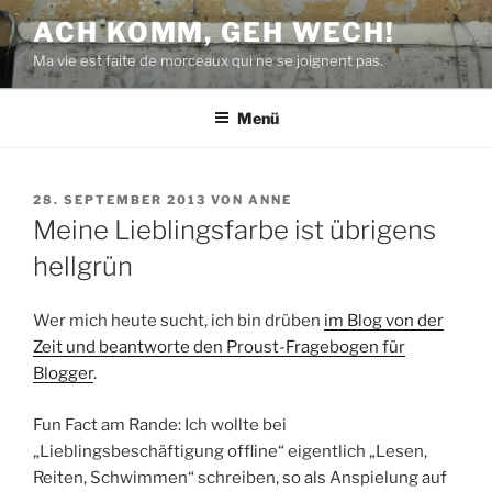
Zum
ACH KOMM, GEH WECH!
Inhalt
Ma vie est faite de morceaux qui ne se joignent pas.
springen
Menü
VERÖFFENTLICHT
28. SEPTEMBER 2013
VON
ANNE
AM
Meine Lieblingsfarbe ist übrigens
hellgrün
Wer mich heute sucht, ich bin drüben
im Blog von der
Zeit und beantworte den Proust-Fragebogen für
Blogger
.
Fun Fact am Rande: Ich wollte bei
„Lieblingsbeschäftigung offline“ eigentlich „Lesen,
Reiten, Schwimmen“ schreiben, so als Anspielung auf