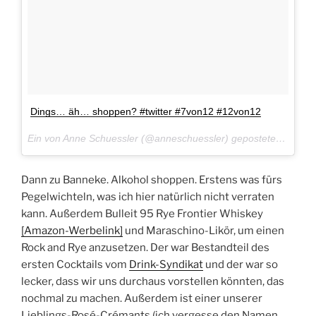
Dings… äh… shoppen? #twitter #7von12 #12von12
Ein von Anne Schuessler (@anneschuessler) gepostetes Foto am
Dann zu Banneke. Alkohol shoppen. Erstens was fürs
Pegelwichteln, was ich hier natürlich nicht verraten
kann. Außerdem Bulleit 95 Rye Frontier Whiskey
[Amazon-Werbelink]
und Maraschino-Likör, um einen
Rock and Rye anzusetzen. Der war Bestandteil des
ersten Cocktails vom
Drink-Syndikat
und der war so
lecker, dass wir uns durchaus vorstellen könnten, das
nochmal zu machen. Außerdem ist einer unserer
Lieblings-Rosé-Crémants (ich vergesse den Namen