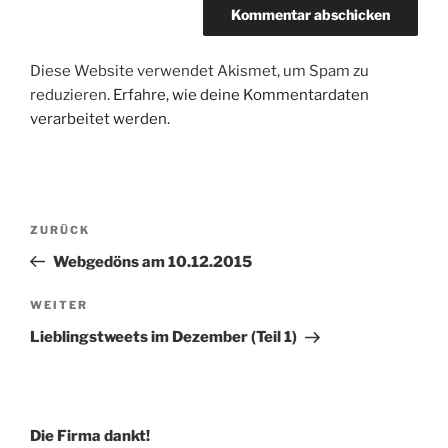
Diese Website verwendet Akismet, um Spam zu
reduzieren.
Erfahre, wie deine Kommentardaten
verarbeitet werden.
Beitragsnavigation
Vorheriger
ZURÜCK
Beitrag
Webgedöns am 10.12.2015
Nächster
WEITER
Beitrag
Lieblingstweets im Dezember (Teil 1)
Die Firma dankt!