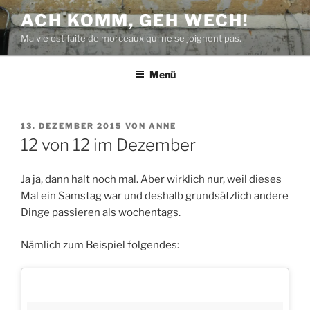
Zum
ACH KOMM, GEH WECH!
Inhalt
Ma vie est faite de morceaux qui ne se joignent pas.
springen
Menü
VERÖFFENTLICHT
13. DEZEMBER 2015
VON
ANNE
AM
12 von 12 im Dezember
Ja ja, dann halt noch mal. Aber wirklich nur, weil dieses
Mal ein Samstag war und deshalb grundsätzlich andere
Dinge passieren als wochentags.
Nämlich zum Beispiel folgendes: