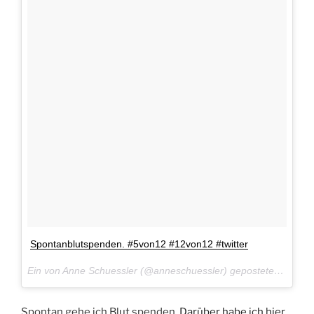
Spontanblutspenden. #5von12 #12von12 #twitter
Ein von Anne Schuessler (@anneschuessler) gepostetes Foto am
Spontan gehe ich Blut spenden.
Darüber habe ich hier