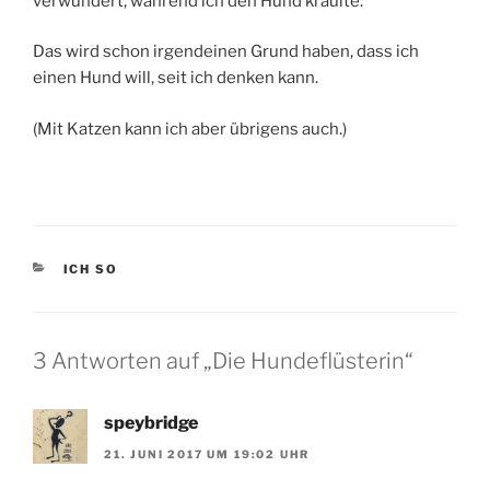
verwundert, während ich den Hund kraulte.
Das wird schon irgendeinen Grund haben, dass ich
einen Hund will, seit ich denken kann.
(Mit Katzen kann ich aber übrigens auch.)
KATEGORIEN
ICH SO
3 Antworten auf „Die Hundeflüsterin“
speybridge
21. JUNI 2017 UM 19:02 UHR