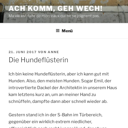
Zum
ACH KOMM, GEH WECH!
Inhalt
Ma vie est faite de morceaux qui ne se joignent pas.
springen
Menü
VERÖFFENTLICHT
21. JUNI 2017
VON
ANNE
AM
Die Hundeflüsterin
Ich bin keine Hundeflüsterin, aber ich kann gut mit
Hunden. Also, den meisten Hunden. Sogar Emil, der
introvertierte Dackel der Architektin in unserem Haus
kam letztens kurz an, um an meiner Hand zu
schnüffeln, dampfte dann aber schnell wieder ab.
Gestern stand ich in der S-Bahn im Türbereich,
gegenüber ein wirklich extrem niedlicher,