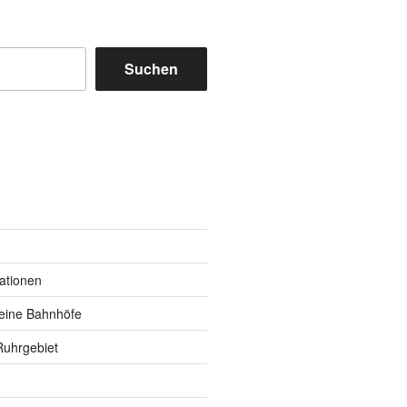
Suchen
m
y
kationen
eine Bahnhöfe
Ruhrgebiet