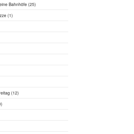
eine Bahnhöfe
(25)
zze
(1)
eitag
(12)
0)