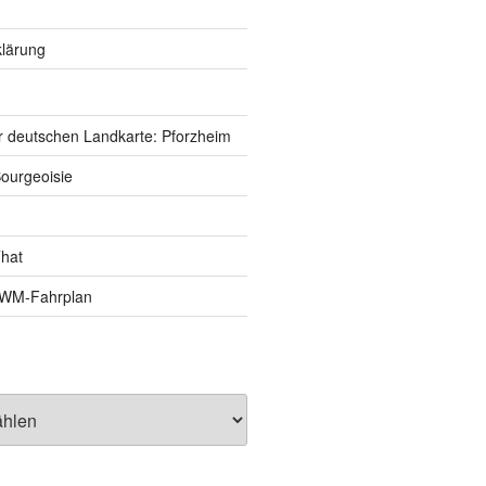
lärung
r deutschen Landkarte: Pforzheim
ourgeoisie
That
e-WM-Fahrplan