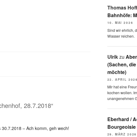
Thomas Hof
Bahnhöfe: M
10. MAI 2026
Sind wir ehrlich,
Wasser reichen.
Ulrik
zu
Aben
(Sachen, die
möchte)
22. APRIL 202
Mir hat eine Freu
kochen wollen. I
unangenehmen 
chenhof, 28.7.2018“
Eberhard / 
Bourgeoisie
s 30.7.2018 – Ach komm, geh wech!
29. MÄRZ 2026