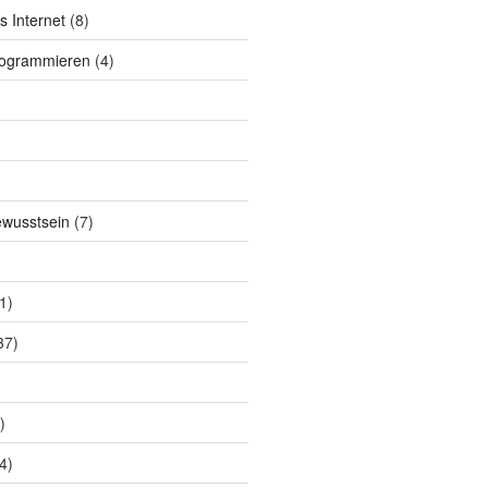
s Internet
(8)
rogrammieren
(4)
ewusstsein
(7)
1)
37)
)
4)