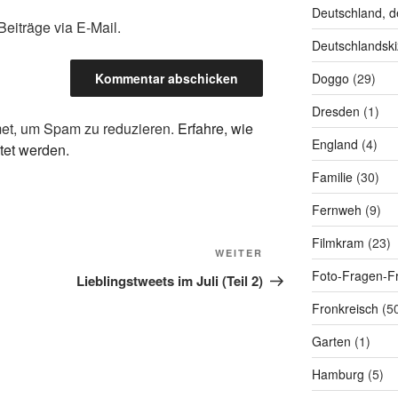
Deutschland, d
eiträge via E-Mail.
Deutschlandski
Doggo
(29)
Dresden
(1)
et, um Spam zu reduzieren.
Erfahre, wie
England
(4)
tet werden.
Familie
(30)
Fernweh
(9)
Filmkram
(23)
Nächster
WEITER
Foto-Fragen-Fr
Beitrag
Lieblingstweets im Juli (Teil 2)
Fronkreisch
(5
Garten
(1)
Hamburg
(5)