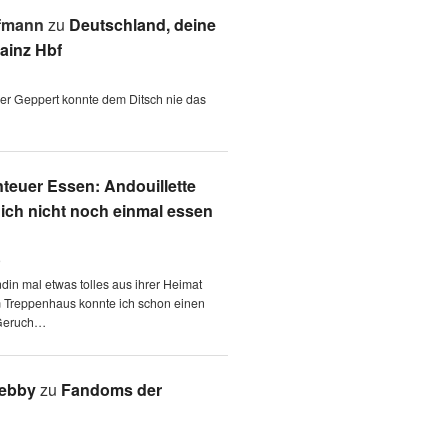
fmann
zu
Deutschland, deine
ainz Hbf
 der Geppert konnte dem Ditsch nie das
teuer Essen: Andouillette
 ich nicht noch einmal essen
6
ndin mal etwas tolles aus ihrer Heimat
m Treppenhaus konnte ich schon einen
Geruch…
Aebby
zu
Fandoms der