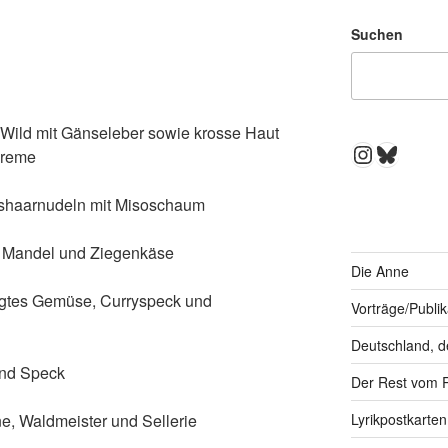
Suchen
Wild mit Gänseleber sowie krosse Haut
Instagra
Bluesk
creme
lshaarnudeln mit Misoschaum
, Mandel und Ziegenkäse
Die Anne
egtes Gemüse, Curryspeck und
Vorträge/Publi
Deutschland, d
und Speck
Der Rest vom 
e, Waldmeister und Sellerie
Lyrikpostkarten