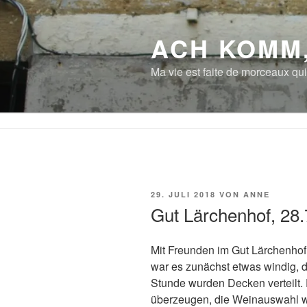
Zum
Inhalt
ACH KOMM
springen
Ma vie est faite de morceaux qui
VERÖFFENTLICHT
29. JULI 2018
VON
ANNE
AM
Gut Lärchenhof, 28
Mit Freunden im Gut Lärchenhof
war es zunächst etwas windig, 
Stunde wurden Decken verteilt.
überzeugen, die Weinauswahl w