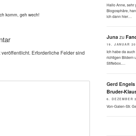
Hallo Anne, sehr g
Blogosphäre, hang
Ach komm, geh wech!
ich dann hier…
Juna
zu
Fand
ntar
19. JANUAR 2
Ich habe da auch
veröffentlicht.
Erforderliche Felder sind
richtigen Bildern 
Stiftebox.…
Gerd Engels
Bruder-Klaus
6. DEZEMBER 
Von-Galen-Str. G