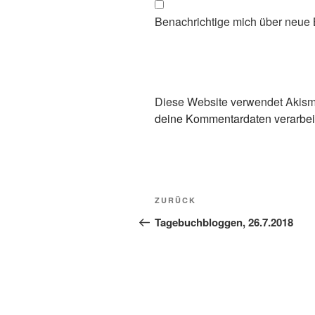
Benachrichtige mich über neue B
Diese Website verwendet Akism
deine Kommentardaten verarbei
Beitragsnavigation
Vorheriger
ZURÜCK
Beitrag
Tagebuchbloggen, 26.7.2018