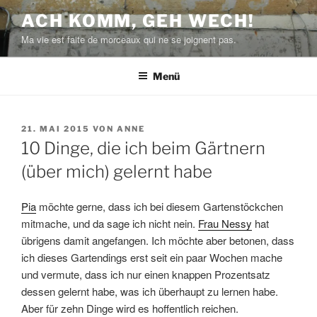
Zum
ACH KOMM, GEH WECH!
Inhalt
Ma vie est faite de morceaux qui ne se joignent pas.
springen
Menü
VERÖFFENTLICHT
21. MAI 2015
VON
ANNE
AM
10 Dinge, die ich beim Gärtnern
(über mich) gelernt habe
Pia
möchte gerne, dass ich bei diesem Gartenstöckchen
mitmache, und da sage ich nicht nein.
Frau Nessy
hat
übrigens damit angefangen. Ich möchte aber betonen, dass
ich dieses Gartendings erst seit ein paar Wochen mache
und vermute, dass ich nur einen knappen Prozentsatz
dessen gelernt habe, was ich überhaupt zu lernen habe.
Aber für zehn Dinge wird es hoffentlich reichen.