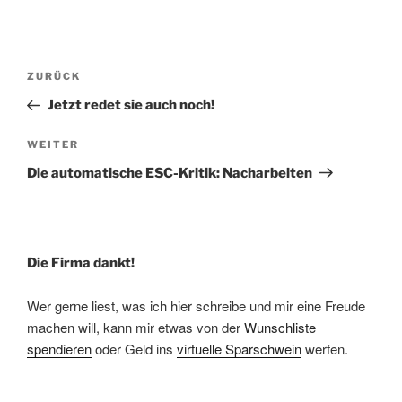
Beitragsnavigation
Vorheriger
ZURÜCK
Beitrag
Jetzt redet sie auch noch!
Nächster
WEITER
Beitrag
Die automatische ESC-Kritik: Nacharbeiten
Die Firma dankt!
Wer gerne liest, was ich hier schreibe und mir eine Freude
machen will, kann mir etwas von der
Wunschliste
spendieren
oder Geld ins
virtuelle Sparschwein
werfen.