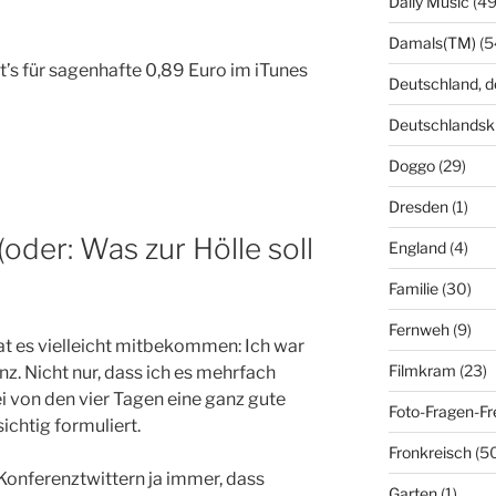
Daily Music
(49
Damals(TM)
(5
t’s für sagenhafte 0,89 Euro im iTunes
Deutschland, 
Deutschlandsk
Doggo
(29)
Dresden
(1)
oder: Was zur Hölle soll
England
(4)
Familie
(30)
Fernweh
(9)
hat es vielleicht mitbekommen: Ich war
Filmkram
(23)
z. Nicht nur, dass ich es mehrfach
i von den vier Tagen eine ganz gute
Foto-Fragen-Fr
ichtig formuliert.
Fronkreisch
(5
 Konferenztwittern ja immer, dass
Garten
(1)