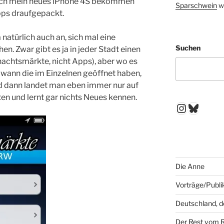
dlich mein neues iPhone 4S bekommen
Sparschwein
w
pps draufgepackt.
 natürlich auch an, sich mal eine
Suchen
 Zwar gibt es ja in jeder Stadt einen
nachtsmärkte, nicht Apps), aber wo es
d wann die im Einzelnen geöffnet haben,
nd dann landet man eben immer nur auf
n und lernt gar nichts Neues kennen.
Instagr
Blues
Die Anne
Vorträge/Publi
Deutschland, 
Der Rest vom 