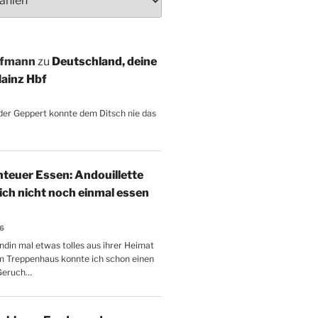
ffmann
zu
Deutschland, deine
ainz Hbf
, der Geppert konnte dem Ditsch nie das
teuer Essen: Andouillette
 ich nicht noch einmal essen
26
ndin mal etwas tolles aus ihrer Heimat
m Treppenhaus konnte ich schon einen
Geruch…