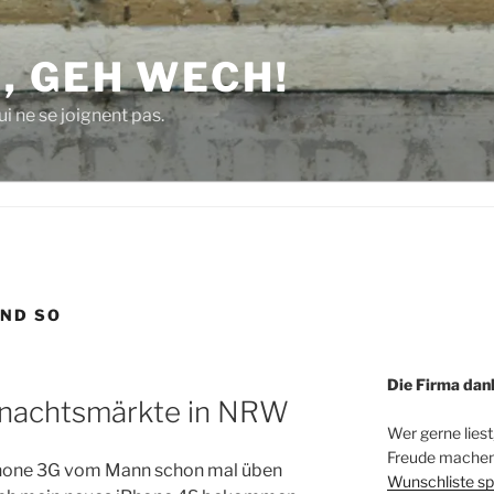
, GEH WECH!
i ne se joignent pas.
ND SO
Die Firma dan
hnachtsmärkte in NRW
Wer gerne liest
Freude machen 
Phone 3G vom Mann schon mal üben
Wunschliste sp