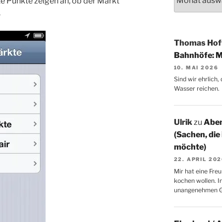
 Punkte zeigen an, ob der Markt
.
Thomas Ho
Bahnhöfe: M
10. MAI 2026
Sind wir ehrlich
Wasser reichen.
Ulrik
zu
Aben
(Sachen, die
möchte)
22. APRIL 20
Mir hat eine Freu
kochen wollen. I
unangenehmen 