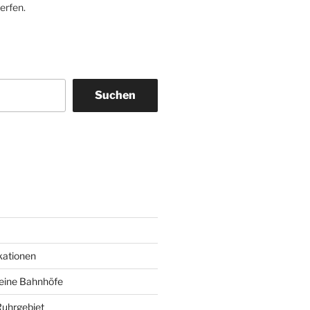
erfen.
Suchen
am
ky
kationen
deine Bahnhöfe
Ruhrgebiet