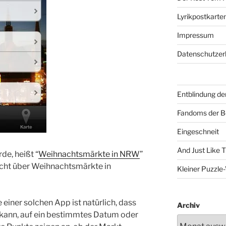
Lyrikpostkarte
Impressum
Datenschutzer
Entblindung de
Fandoms der B
Eingeschneit
And Just Like 
de, heißt “
Weihnachtsmärkte in NRW
”
icht über Weihnachtsmärkte in
Kleiner Puzzl
 einer solchen App ist natürlich, dass
Archiv
rn kann, auf ein bestimmtes Datum oder