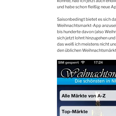
konnte, hab ich jetzt auch en
und habe schon fleißig neue A
Saisonbedingt bietet es sich da
Weihnachtsmarkt-App anzusehen.
bis hunderte davon (also Weih
sich jetzt lohnt hinzugehen un
das weiß ich meistens nicht u
den üblichen Weihnachtsmärkte