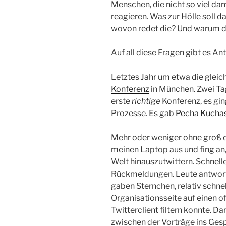
Menschen, die nicht so viel da
reagieren. Was zur Hölle soll
wovon redet die? Und warum d
Auf all diese Fragen gibt es A
Letztes Jahr um etwa die gleich
Konferenz
in München. Zwei Ta
erste
richtige
Konferenz, es gi
Prozesse. Es gab
Pecha Kucha
Mehr oder weniger ohne groß 
meinen Laptop aus und fing an,
Welt hinauszutwittern. Schnell
Rückmeldungen. Leute antworte
gaben Sternchen, relativ schnel
Organisationsseite auf einen of
Twitterclient filtern konnte. D
zwischen der Vorträge ins Ge