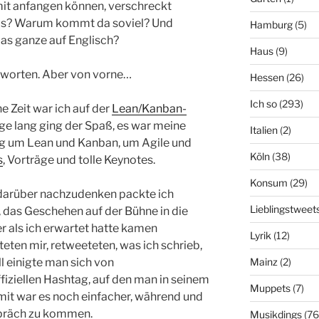
mit anfangen können, verschreckt
 das? Warum kommt da soviel? Und
Hamburg
(5)
as ganze auf Englisch?
Haus
(9)
ntworten. Aber von vorne…
Hessen
(26)
Ich so
(293)
e Zeit war ich auf der
Lean/Kanban-
ge lang ging der Spaß, es war meine
Italien
(2)
ng um Lean und Kanban, um Agile und
Köln
(38)
s
, Vorträge und tolle Keynotes.
Konsum
(29)
darüber nachzudenken packte ich
Lieblingstweet
 das Geschehen auf der Bühne in die
er als ich erwartet hatte kamen
Lyrik
(12)
ten mir, retweeteten, was ich schrieb,
Mainz
(2)
l einigte man sich von
fiziellen Hashtag, auf den man in seinem
Muppets
(7)
amit war es noch einfacher, während und
spräch zu kommen.
Musikdings
(76