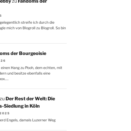
Aebby
zu
Fandoms der
6
gelegentlich streife ich durch die
le mich von Blogroll zu Blogroll. So bin
oms der Bourgeoisie
026
 einen Hang zu Pooh, dem echten, mit
dern und besitze ebenfalls eine
box.…
zu
Der Rest der Welt: Die
-Siedlung in Köln
 2025
Gerd Engels, damals Luzerner Weg