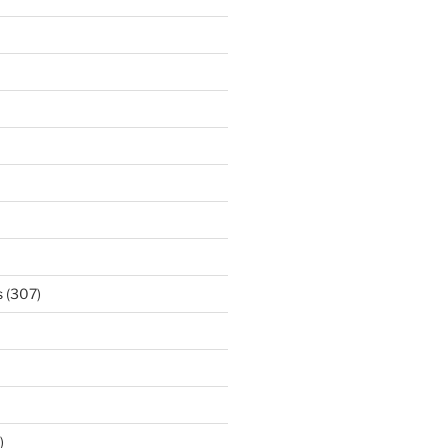
s
(307)
)