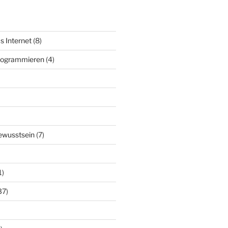
s Internet
(8)
Programmieren
(4)
ewusstsein
(7)
1)
37)