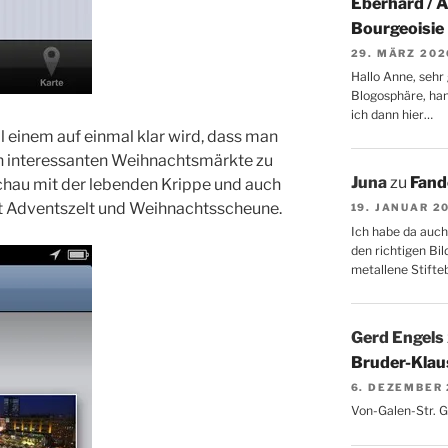
Eberhard / 
Bourgeoisie
29. MÄRZ 202
Hallo Anne, sehr 
Blogosphäre, hang
ich dann hier…
l einem auf einmal klar wird, dass man
en interessanten Weihnachtsmärkte zu
Juna
zu
Fand
chau mit der lebenden Krippe und auch
it Adventszelt und Weihnachtsscheune.
19. JANUAR 2
Ich habe da auch
den richtigen Bil
metallene Stifte
Gerd Engels
Bruder-Klaus
6. DEZEMBER
Von-Galen-Str. 