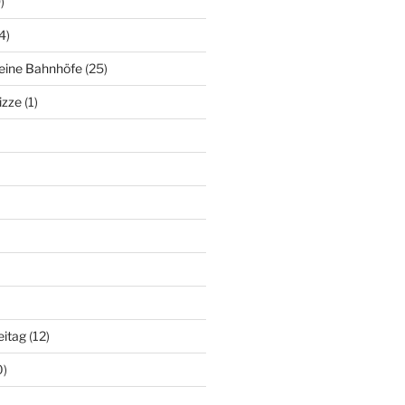
)
4)
deine Bahnhöfe
(25)
izze
(1)
eitag
(12)
0)