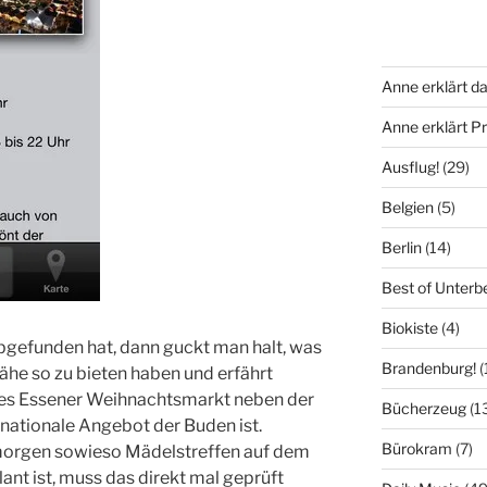
Anne erklärt da
Anne erklärt 
Ausflug!
(29)
Belgien
(5)
Berlin
(14)
Best of Unterb
Biokiste
(4)
gefunden hat, dann guckt man halt, was
Brandenburg!
(
ähe so zu bieten haben und erfährt
des Essener Weihnachtsmarkt neben der
Bücherzeug
(1
nationale Angebot der Buden ist.
Bürokram
(7)
 morgen sowieso Mädelstreffen auf dem
nt ist, muss das direkt mal geprüft