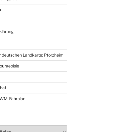
n
klärung
r deutschen Landkarte: Pforzheim
ourgeoisie
That
e-WM-Fahrplan