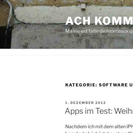
Zum
Inhalt
ACH KOMM
springen
Ma vie est faite de morceaux qu
KATEGORIE:
SOFTWARE U
VERÖFFENTLICHT
1. DEZEMBER 2012
AM
Apps im Test: Wei
Nachdem ich mit dem alten i