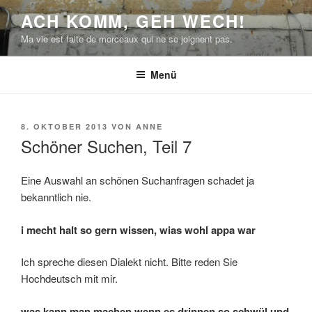
Zum
ACH KOMM, GEH WECH!
Inhalt
Ma vie est faite de morceaux qui ne se joignent pas.
springen
Menü
VERÖFFENTLICHT
8. OKTOBER 2013
VON
ANNE
AM
Schöner Suchen, Teil 7
Eine Auswahl an schönen Suchanfragen schadet ja
bekanntlich nie.
i mecht halt so gern wissen, wias wohl appa war
Ich spreche diesen Dialekt nicht. Bitte reden Sie
Hochdeutsch mit mir.
was kann man machen wenn es drinnen so schwül und