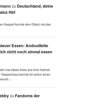
fmann
zu
Deutschland, deine
ainz Hbf
 der Geppert konnte dem Ditsch nie das
teuer Essen: Andouillette
 ich nicht noch einmal essen
6
ndin mal etwas tolles aus ihrer Heimat
m Treppenhaus konnte ich schon einen
Geruch…
Aebby
zu
Fandoms der