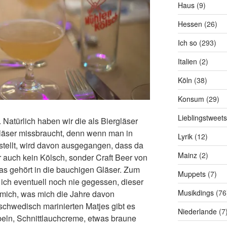
Haus
(9)
Hessen
(26)
Ich so
(293)
Italien
(2)
Köln
(38)
Konsum
(29)
Lieblingstweets
Natürlich haben wir die als Biergläser
gläser missbraucht, denn wenn man in
Lyrik
(12)
stellt, wird davon ausgegangen, dass da
Mainz
(2)
r auch kein Kölsch, sonder Craft Beer von
s gehört in die bauchigen Gläser. Zum
Muppets
(7)
 ich eventuell noch nie gegessen, dieser
Musikdings
(76
ge mich, was mich die Jahre davon
schwedisch marinierten Matjes gibt es
Niederlande
(7
ebeln, Schnittlauchcreme, etwas braune