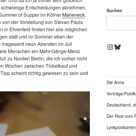
e. Und da ich ja immer sehr glücklich
r schwierige Entscheidungen abnehmen,
Suchen
n Summer of Supper im Kölner
Marieneck
.
 von der Vorstellung von Stevan Pauls
ten in Ehrenfeld finden hier alle möglichen
ngen statt und im Sommer eben der
n insgesamt neun Abenden im Juli
Instagra
Bluesk
dere Menschen ein Mehr-Gänge-Menü
li zu Norden Berlin, die ich vorher nicht
den Wochen zwischen Ticketkauf und
Tipp scheint richtig gewesen zu sein und
Die Anne
Vorträge/Publi
Deutschland, d
Der Rest vom 
Lyrikpostkarten