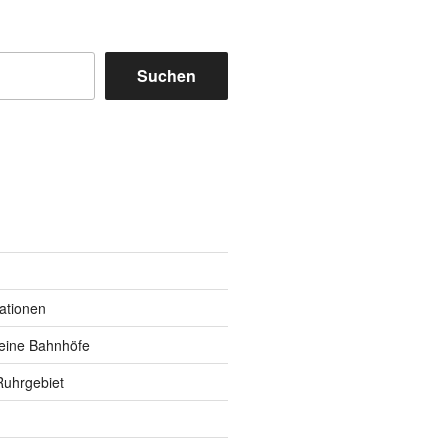
Suchen
m
y
kationen
eine Bahnhöfe
Ruhrgebiet