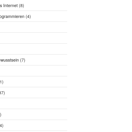
s Internet
(8)
rogrammieren
(4)
ewusstsein
(7)
1)
37)
)
4)