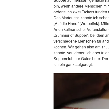
Supper
aufmerksam gemacht hatt
bin, wenn andere Menschen mi
orderte ich zwei Tickets für de
Das Marieneck kannte ich schon
„Auf die Hand“ [
Werbelink
]. Mit
Arten kulinarischer Veranstaltu
„Summer of Supper“, bei dem a
verschiedene Menschen für an
kochen. Wir gehen also am 11. Ju
kannte, von denen ich aber in 
Supperclub nur Gutes höre. Der 
ich bin ganz aufgeregt.