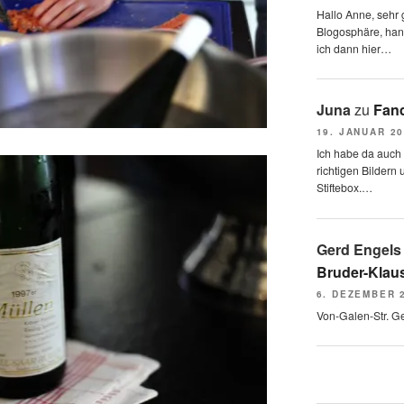
Hallo Anne, sehr g
Blogosphäre, hang
ich dann hier…
Juna
zu
Fand
19. JANUAR 2
Ich habe da auch
richtigen Bildern 
Stiftebox.…
Gerd Engels
Bruder-Klaus
6. DEZEMBER 
Von-Galen-Str. G