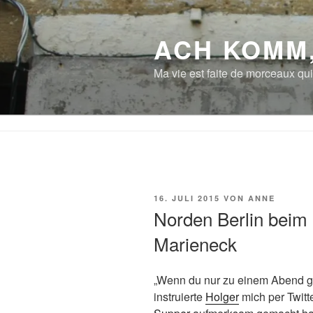
Zum
Inhalt
ACH KOMM
springen
Ma vie est faite de morceaux qui
VERÖFFENTLICHT
16. JULI 2015
VON
ANNE
AM
Norden Berlin beim
Marieneck
„Wenn du nur zu einem Abend ge
instruierte
Holger
mich per Twitt