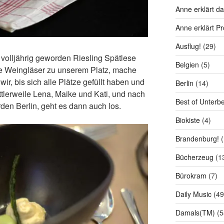
Anne erklärt da
Anne erklärt P
Ausflug!
(29)
e volljährig geworden Riesling Spätlese
Belgien
(5)
die Weingläser zu unserem Platz, mache
ir, bis sich alle Plätze gefüllt haben und
Berlin
(14)
ttlerweile Lena, Maike und Kati, und nach
Best of Unterb
en Berlin, geht es dann auch los.
Biokiste
(4)
Brandenburg!
(
Bücherzeug
(1
Bürokram
(7)
Daily Music
(49
Damals(TM)
(5