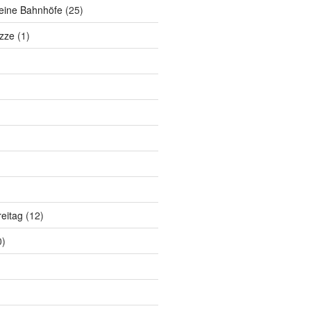
eine Bahnhöfe
(25)
zze
(1)
eitag
(12)
0)