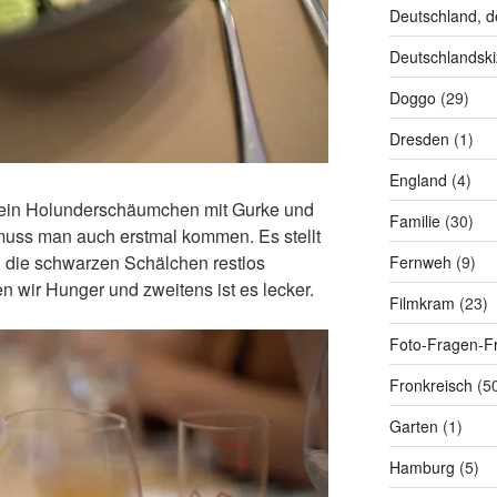
Deutschland, d
Deutschlandski
Doggo
(29)
Dresden
(1)
England
(4)
s ein Holunderschäumchen mit Gurke und
Familie
(30)
f muss man auch erstmal kommen. Es stellt
, die schwarzen Schälchen restlos
Fernweh
(9)
n wir Hunger und zweitens ist es lecker.
Filmkram
(23)
Foto-Fragen-Fr
Fronkreisch
(5
Garten
(1)
Hamburg
(5)