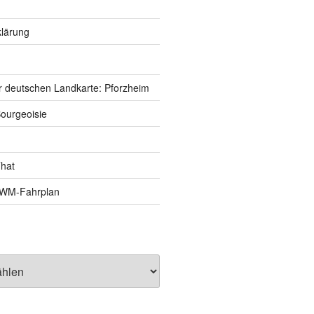
lärung
r deutschen Landkarte: Pforzheim
ourgeoisie
That
e-WM-Fahrplan