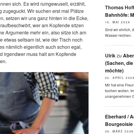
ennen sich. Es wird rumgewuselt, erzählt,
Thomas Hof
g zugeguckt. Wir suchen erst mal Plätze
Bahnhöfe: M
, setzen wir uns ganz hinten in die Ecke,
10. MAI 2026
eraufbeschwört, wer am Kopfende sitzen
Sind wir ehrlich,
ne Argumente mehr ein, also sitze ich am
Wasser reichen.
 etwas seltsam ist, wie der Tisch noch
t es nämlich eigentlich auch schon egal,
nd irgendwer muss halt am Kopfende
Ulrik
zu
Aben
ben.
(Sachen, die
möchte)
22. APRIL 202
Mir hat eine Freu
kochen wollen. I
unangenehmen 
Eberhard / 
Bourgeoisie
29. MÄRZ 2026