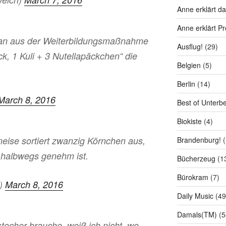
Anne erklärt da
Anne erklärt P
man aus der Weiterbildungsmaßnahme
Ausflug!
(29)
k, 1 Kuli + 3 Nutellapäckchen“ die
Belgien
(5)
Berlin
(14)
March 8, 2016
Best of Unterb
Biokiste
(4)
eise sortiert zwanzig Körnchen aus,
Brandenburg!
(
hr halbwegs genehm ist.
Bücherzeug
(1
Bürokram
(7)
r)
March 8, 2016
Daily Music
(49
Damals(TM)
(5
ocher brauche, weiß ich nicht, wo