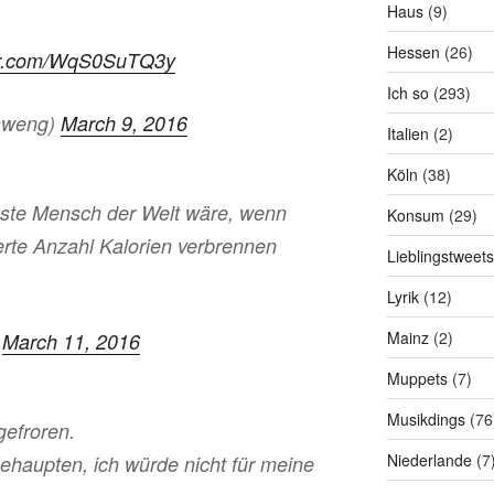
Haus
(9)
Hessen
(26)
tter.com/WqS0SuTQ3y
Ich so
(293)
aweng)
March 9, 2016
Italien
(2)
Köln
(38)
este Mensch der Welt wäre, wenn
Konsum
(29)
rte Anzahl Kalorien verbrennen
Lieblingstweets
Lyrik
(12)
Mainz
(2)
)
March 11, 2016
Muppets
(7)
Musikdings
(76
gefroren.
Niederlande
(7
ehaupten, ich würde nicht für meine