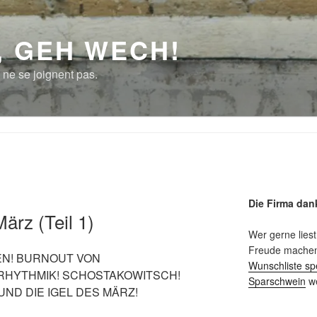
, GEH WECH!
 ne se joignent pas.
Die Firma dan
ärz (Teil 1)
Wer gerne liest
Freude machen 
EN! BURNOUT VON
Wunschliste sp
RHYTHMIK! SCHOSTAKOWITSCH!
Sparschwein
we
ND DIE IGEL DES MÄRZ!