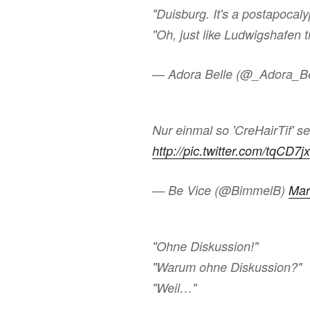
"Duisburg. It's a postapocaly
"Oh, just like Ludwigshafen 
— Adora Belle (@_Adora_B
Nur einmal so 'CreHairTif' se
http://pic.twitter.com/tqCD7j
— Be Vice (@BimmelB)
Mar
"Ohne Diskussion!"
"Warum ohne Diskussion?"
"Weil…"