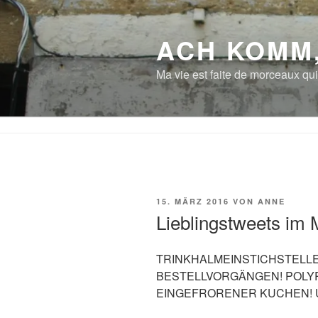
Zum
Inhalt
ACH KOMM
springen
Ma vie est faite de morceaux qui
VERÖFFENTLICHT
15. MÄRZ 2016
VON
ANNE
AM
Lieblingstweets im M
TRINKHALMEINSTICHSTELL
BESTELLVORGÄNGEN! POLY
EINGEFRORENER KUCHEN! U