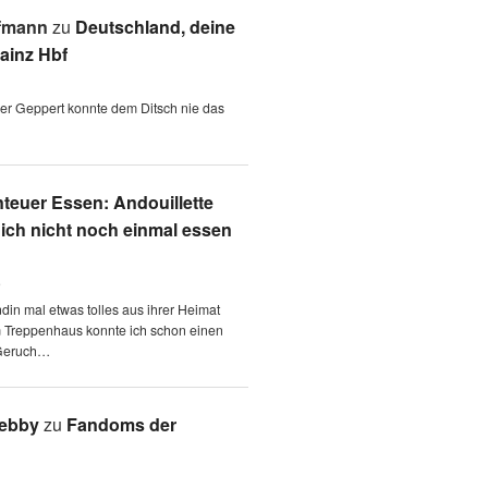
fmann
zu
Deutschland, deine
ainz Hbf
 der Geppert konnte dem Ditsch nie das
teuer Essen: Andouillette
 ich nicht noch einmal essen
6
ndin mal etwas tolles aus ihrer Heimat
m Treppenhaus konnte ich schon einen
Geruch…
Aebby
zu
Fandoms der