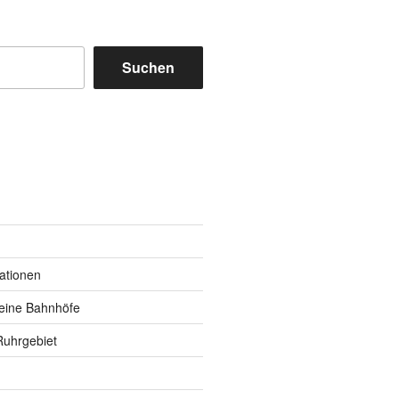
Suchen
m
y
kationen
eine Bahnhöfe
Ruhrgebiet