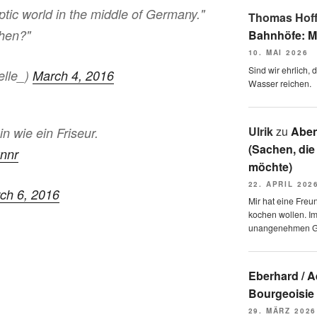
ptic world in the middle of Germany."
Thomas Hof
then?"
Bahnhöfe: M
10. MAI 2026
Sind wir ehrlich,
elle_)
March 4, 2016
Wasser reichen.
Ulrik
zu
Aben
in wie ein Friseur.
(Sachen, die
xnnr
möchte)
22. APRIL 202
ch 6, 2016
Mir hat eine Freu
kochen wollen. I
unangenehmen 
Eberhard / 
Bourgeoisie
29. MÄRZ 2026