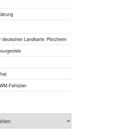
lärung
r deutschen Landkarte: Pforzheim
ourgeoisie
That
e-WM-Fahrplan