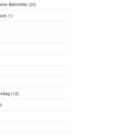
eine Bahnhöfe
(25)
zze
(1)
eitag
(12)
0)