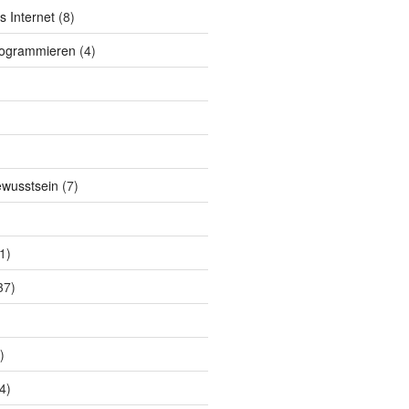
s Internet
(8)
rogrammieren
(4)
ewusstsein
(7)
1)
37)
)
4)