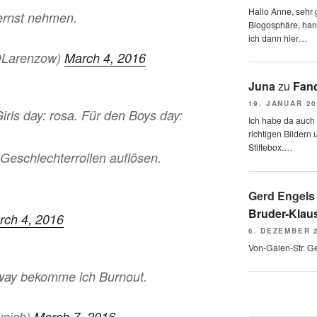
Hallo Anne, sehr g
 ernst nehmen.
Blogosphäre, hang
ich dann hier…
@Larenzow)
March 4, 2016
Juna
zu
Fand
19. JANUAR 2
rls day: rosa. Für den Boys day:
Ich habe da auch
richtigen Bildern 
Stiftebox.…
Geschlechterrollen auflösen.
Gerd Engels
Bruder-Klaus
rch 4, 2016
6. DEZEMBER 
Von-Galen-Str. G
way bekomme ich Burnout.
weich)
March 7, 2016