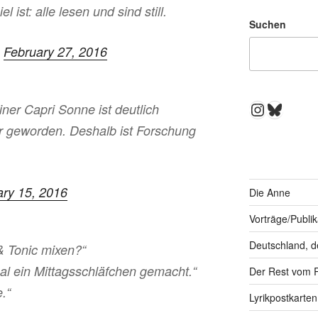
 ist: alle lesen und sind still.
Suchen
)
February 27, 2016
Instagra
Bluesk
iner Capri Sonne ist deutlich
er geworden. Deshalb ist Forschung
ary 15, 2016
Die Anne
Vorträge/Publi
Deutschland, d
 & Tonic mixen?“
mal ein Mittagsschläfchen gemacht.“
Der Rest vom 
.“
Lyrikpostkarten