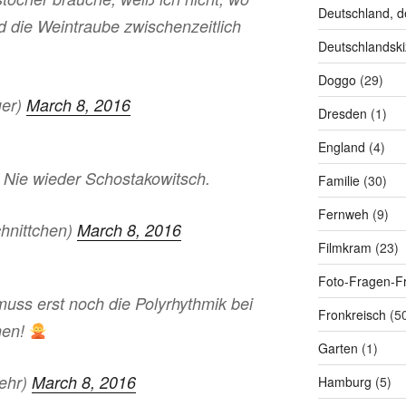
Deutschland, d
d die Weintraube zwischenzeitlich
Deutschlandski
Doggo
(29)
uer)
March 8, 2016
Dresden
(1)
England
(4)
 Nie wieder Schostakowitsch.
Familie
(30)
Fernweh
(9)
hnittchen)
March 8, 2016
Filmkram
(23)
Foto-Fragen-Fr
 muss erst noch die Polyrhythmik bei
Fronkreisch
(5
hen!
Garten
(1)
ehr)
March 8, 2016
Hamburg
(5)