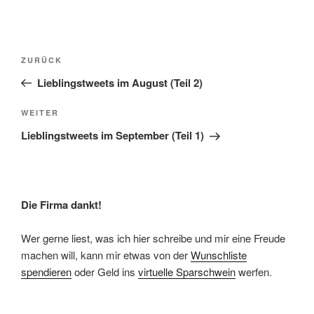
Beitragsnavigation
Vorheriger
ZURÜCK
Beitrag
Lieblingstweets im August (Teil 2)
Nächster
WEITER
Beitrag
Lieblingstweets im September (Teil 1)
Die Firma dankt!
Wer gerne liest, was ich hier schreibe und mir eine Freude
machen will, kann mir etwas von der
Wunschliste
spendieren
oder Geld ins
virtuelle Sparschwein
werfen.