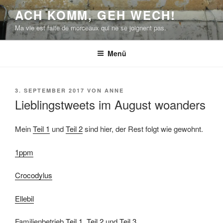
Zum
ACH KOMM, GEH WECH!
Inhalt
Ma vie est faite de morceaux qui ne se joignent pas.
springen
Menü
VERÖFFENTLICHT
3. SEPTEMBER 2017
VON
ANNE
AM
Lieblingstweets im August woanders
Mein
Teil 1
und
Teil 2
sind hier, der Rest folgt wie gewohnt.
1ppm
Crocodylus
Ellebil
Familienbetrieb
Teil 1
,
Teil 2
und
Teil 3