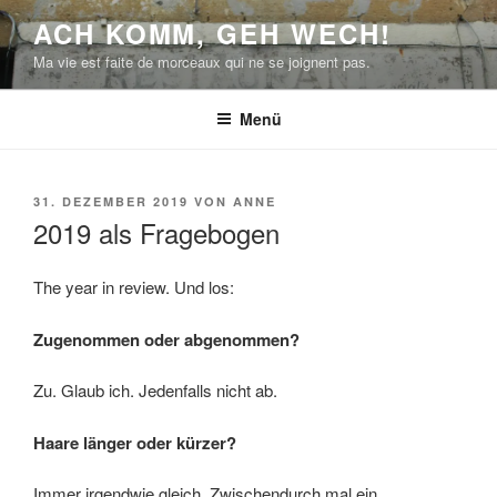
Zum
ACH KOMM, GEH WECH!
Inhalt
Ma vie est faite de morceaux qui ne se joignent pas.
springen
Menü
VERÖFFENTLICHT
31. DEZEMBER 2019
VON
ANNE
AM
2019 als Fragebogen
The year in review. Und los:
Zugenommen oder abgenommen?
Zu. Glaub ich. Jedenfalls nicht ab.
Haare länger oder kürzer?
Immer irgendwie gleich. Zwischendurch mal ein