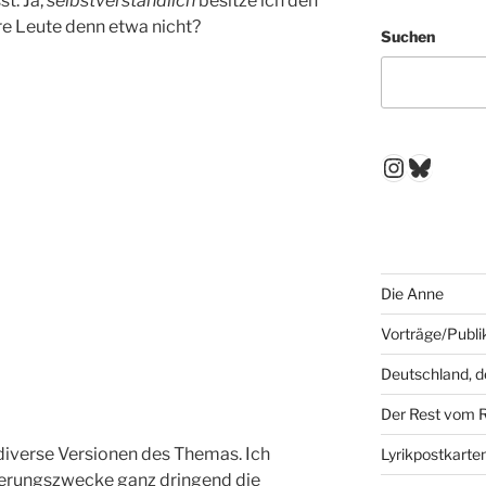
t: Ja,
selbstverständlich
besitze ich den
e Leute denn etwa nicht?
Suchen
Instagr
Blues
Die Anne
Vorträge/Publi
Deutschland, 
Der Rest vom 
diverse Versionen des Themas. Ich
Lyrikpostkarte
terungszwecke ganz dringend die