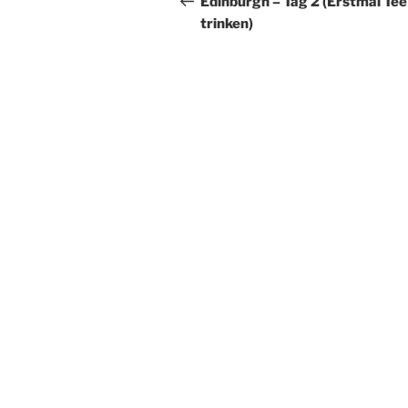
Edinburgh – Tag 2 (Erstmal Tee
trinken)