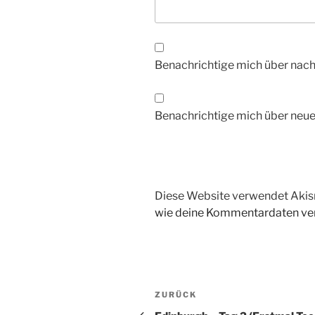
Benachrichtige mich über nac
Benachrichtige mich über neue 
Diese Website verwendet Akis
wie deine Kommentardaten ver
Beitragsnavigation
Vorheriger
ZURÜCK
Beitrag