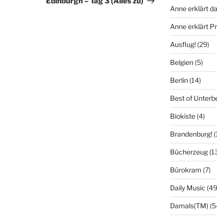
Edinburgh – Tag 3 (Alles zu)
Anne erklärt da
Anne erklärt 
Ausflug!
(29)
Belgien
(5)
Berlin
(14)
Best of Unterb
Biokiste
(4)
Brandenburg!
(
Bücherzeug
(1
Bürokram
(7)
Daily Music
(49
Damals(TM)
(5