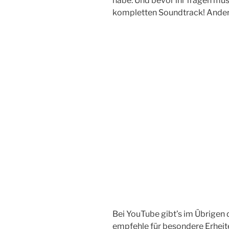
habe. Und bevor ihr fragen müss
kompletten Soundtrack! Ander
Bei YouTube gibt’s im Übrigen 
empfehle für besondere Erhei