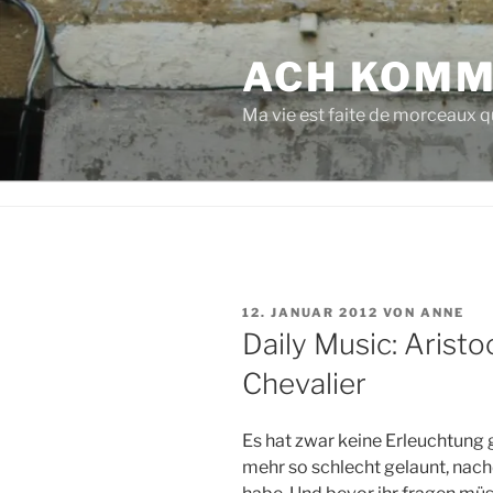
Zum
Inhalt
ACH KOMM
springen
Ma vie est faite de morceaux qu
VERÖFFENTLICHT
12. JANUAR 2012
VON
ANNE
AM
Daily Music: Arist
Chevalier
Es hat zwar keine Erleuchtung 
mehr so schlecht gelaunt, nac