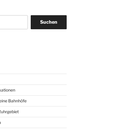
Suchen
am
ky
kationen
deine Bahnhöfe
Ruhrgebiet
n