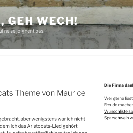
, GEH WECH!
i ne se joignent pas.
Die Firma dan
ocats Theme von Maurice
Wer gerne liest
Freude machen 
Wunschliste sp
Sparschwein
w
gebracht, aber wenigstens war ich nicht
hdem ich das Aristocats-Lied gehört