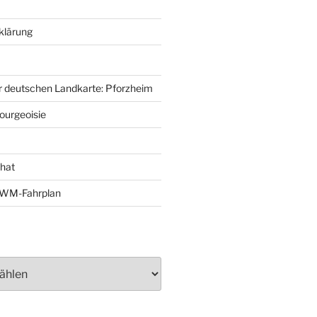
klärung
r deutschen Landkarte: Pforzheim
ourgeoisie
That
e-WM-Fahrplan