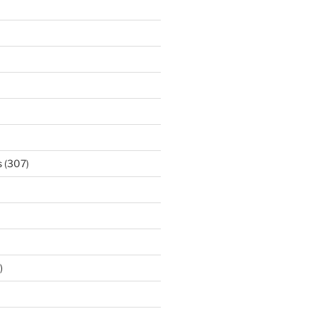
s
(307)
)