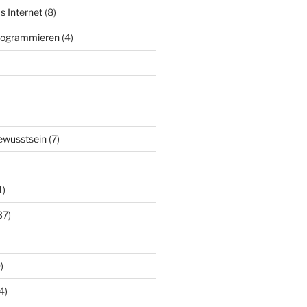
s Internet
(8)
Programmieren
(4)
ewusstsein
(7)
1)
37)
)
4)