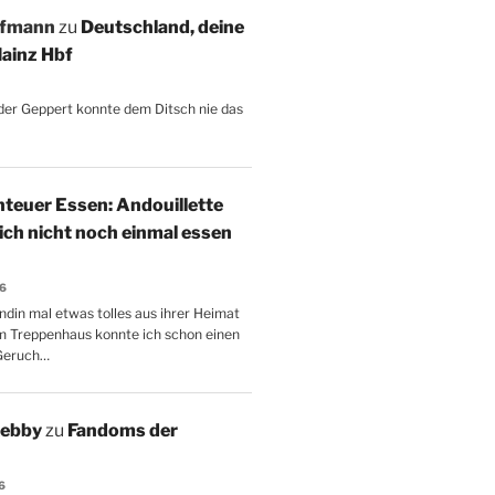
ffmann
zu
Deutschland, deine
ainz Hbf
, der Geppert konnte dem Ditsch nie das
teuer Essen: Andouillette
 ich nicht noch einmal essen
26
ndin mal etwas tolles aus ihrer Heimat
m Treppenhaus konnte ich schon einen
Geruch…
Aebby
zu
Fandoms der
6