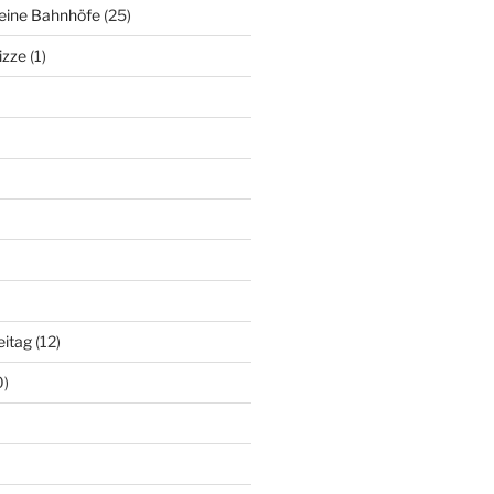
deine Bahnhöfe
(25)
izze
(1)
eitag
(12)
0)