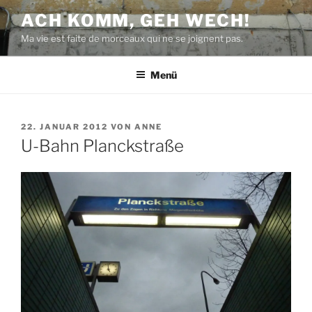
Zum
ACH KOMM, GEH WECH!
Inhalt
Ma vie est faite de morceaux qui ne se joignent pas.
springen
Menü
VERÖFFENTLICHT
22. JANUAR 2012
VON
ANNE
AM
U-Bahn Planckstraße