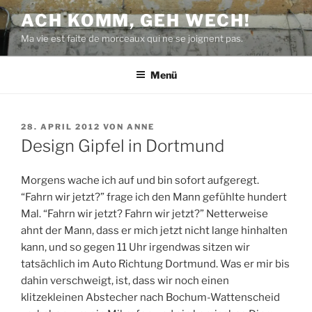
Zum
ACH KOMM, GEH WECH!
Inhalt
Ma vie est faite de morceaux qui ne se joignent pas.
springen
Menü
VERÖFFENTLICHT
28. APRIL 2012
VON
ANNE
AM
Design Gipfel in Dortmund
Morgens wache ich auf und bin sofort aufgeregt.
“Fahrn wir jetzt?” frage ich den Mann gefühlte hundert
Mal. “Fahrn wir jetzt? Fahrn wir jetzt?” Netterweise
ahnt der Mann, dass er mich jetzt nicht lange hinhalten
kann, und so gegen 11 Uhr irgendwas sitzen wir
tatsächlich im Auto Richtung Dortmund. Was er mir bis
dahin verschweigt, ist, dass wir noch einen
klitzekleinen Abstecher nach Bochum-Wattenscheid