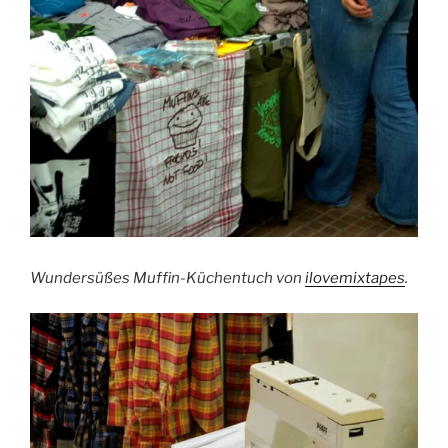
Wundersüßes Muffin-Küchentuch von
ilovemixtapes
.