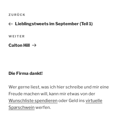
Beitragsnavigation
Vorheriger
ZURÜCK
Beitrag
Lieblingstweets im September (Teil 1)
Nächster
WEITER
Beitrag
Calton Hill
Die Firma dankt!
Wer gerne liest, was ich hier schreibe und mir eine
Freude machen will, kann mir etwas von der
Wunschliste spendieren
oder Geld ins
virtuelle
Sparschwein
werfen.