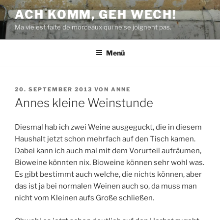
Zum
ACH KOMM, GEH WECH!
Inhalt
Ma vie est faite de morceaux qui ne se joignent pas.
springen
Menü
VERÖFFENTLICHT
20. SEPTEMBER 2013
VON
ANNE
AM
Annes kleine Weinstunde
Diesmal hab ich zwei Weine ausgeguckt, die in diesem
Haushalt jetzt schon mehrfach auf den Tisch kamen.
Dabei kann ich auch mal mit dem Vorurteil aufräumen,
Bioweine könnten nix. Bioweine können sehr wohl was.
Es gibt bestimmt auch welche, die nichts können, aber
das ist ja bei normalen Weinen auch so, da muss man
nicht vom Kleinen aufs Große schließen.