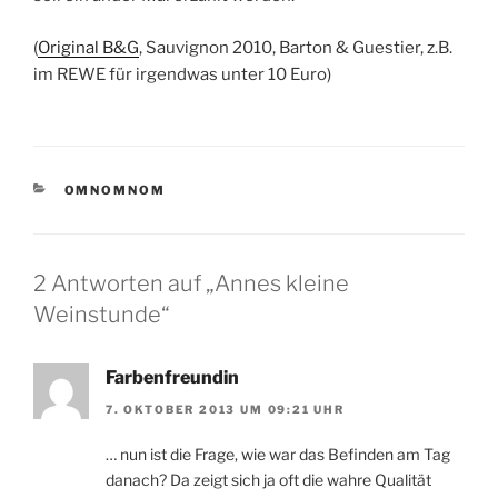
(
Original B&G
, Sauvignon 2010, Barton & Guestier, z.B.
im REWE für irgendwas unter 10 Euro)
KATEGORIEN
OMNOMNOM
2 Antworten auf „Annes kleine
Weinstunde“
Farbenfreundin
7. OKTOBER 2013 UM 09:21 UHR
… nun ist die Frage, wie war das Befinden am Tag
danach? Da zeigt sich ja oft die wahre Qualität