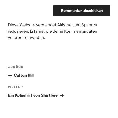
Diese Website verwendet Akismet, um Spam zu
reduzieren.
Erfahre, wie deine Kommentardaten
verarbeitet werden.
Beitragsnavigation
Vorheriger
ZURÜCK
Beitrag
Calton Hill
Nächster
WEITER
Beitrag
Ein Kölnshirt von Shirtbee