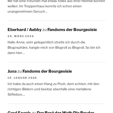
Mir hat eine Freundin mal etwas tolles aus ihrer Heimat kochen
wollen. Im Treppenhaus konnte ich schon einen
unangenehmen Geruch…
Eberhard / Aebby
zu
Fandoms der Bourgeoisie
29. MÄRZ 2026
Hallo Anne, sehr gelegentlich streife ich durch die
Blogosphäre, hangle mich von Blogroll zu Blogroll. So bin ich
dann hier…
Juna
zu
Fandoms der Bourgeoisie
19. JANUAR 2026
Ich habe da auch einen Hang zu Pooh, dem echten, mit den
richtigen Bildern und besitze ebenfalls eine metallene
Stiftebox.…
Gerd Engels
zu
Der Rest der Welt: Die Bruder-