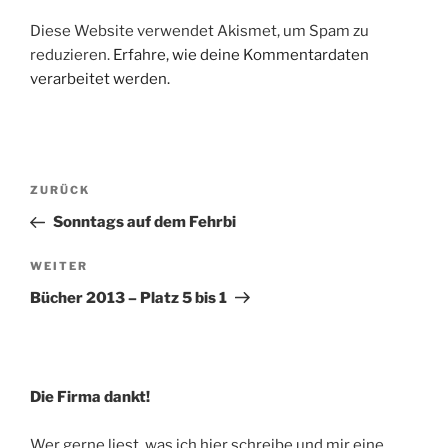
Diese Website verwendet Akismet, um Spam zu
reduzieren.
Erfahre, wie deine Kommentardaten
verarbeitet werden.
Beitragsnavigation
Vorheriger
ZURÜCK
Beitrag
Sonntags auf dem Fehrbi
Nächster
WEITER
Beitrag
Bücher 2013 – Platz 5 bis 1
Die Firma dankt!
Wer gerne liest, was ich hier schreibe und mir eine