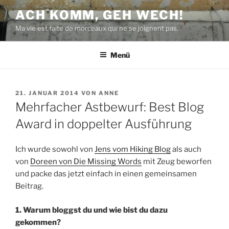
Zum
ACH KOMM, GEH WECH!
Inhalt
Ma vie est faite de morceaux qui ne se joignent pas.
springen
Menü
VERÖFFENTLICHT
21. JANUAR 2014
VON
ANNE
AM
Mehrfacher Astbewurf: Best Blog
Award in doppelter Ausführung
Ich wurde sowohl von
Jens vom Hiking Blog
als auch
von
Doreen von Die Missing Words
mit Zeug beworfen
und packe das jetzt einfach in einen gemeinsamen
Beitrag.
1. Warum bloggst du und wie bist du dazu
gekommen?