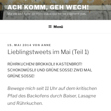
Zum
ACH KOMM, GEH WECH!
Inhalt
Ma vie est faite de morceaux qui ne se joignent pas.
springen
Menü
VERÖFFENTLICHT
15. MAI 2014
VON
ANNE
AM
Lieblingstweets im Mai (Teil 1)
RÜHRKUCHEN! BROKKOLI! KASTENBROT!
SCHOKOMÜSLI! UND GRÜNE SOSSE! ZWEI MAL
GRÜNE SOSSE!
Bewege mich seit 11 Uhr auf dem kritischen
Pfad des Backofens durch Baiser, Lasagne
und Rührkuchen.