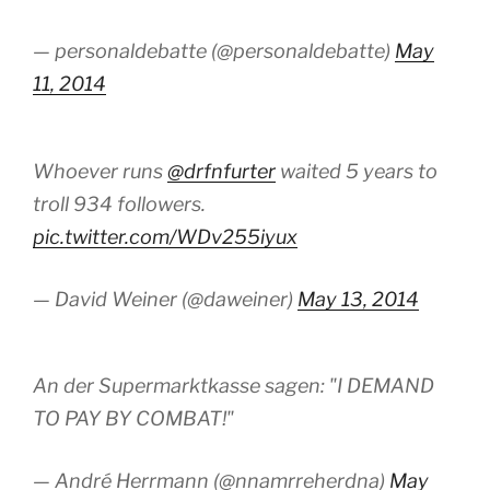
— personaldebatte (@personaldebatte)
May
11, 2014
Whoever runs
@drfnfurter
waited 5 years to
troll 934 followers.
pic.twitter.com/WDv255iyux
— David Weiner (@daweiner)
May 13, 2014
An der Supermarktkasse sagen: "I DEMAND
TO PAY BY COMBAT!"
— André Herrmann (@nnamrreherdna)
May