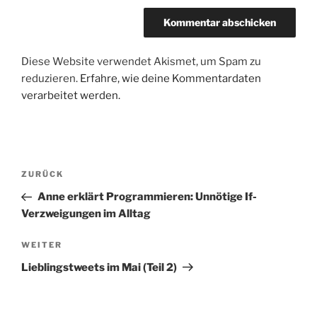
Diese Website verwendet Akismet, um Spam zu
reduzieren.
Erfahre, wie deine Kommentardaten
verarbeitet werden.
Beitragsnavigation
Vorheriger
ZURÜCK
Beitrag
Anne erklärt Programmieren: Unnötige If-
Verzweigungen im Alltag
Nächster
WEITER
Beitrag
Lieblingstweets im Mai (Teil 2)