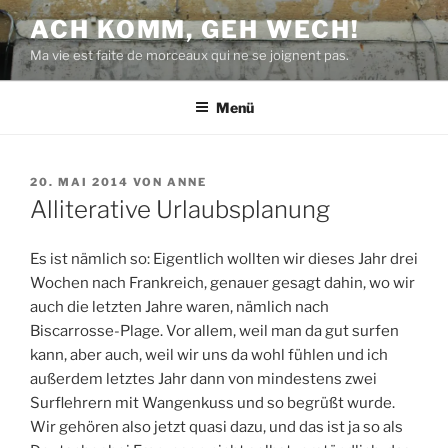
Zum
ACH KOMM, GEH WECH!
Inhalt
Ma vie est faite de morceaux qui ne se joignent pas.
springen
Menü
VERÖFFENTLICHT
20. MAI 2014
VON
ANNE
AM
Alliterative Urlaubsplanung
Es ist nämlich so: Eigentlich wollten wir dieses Jahr drei
Wochen nach Frankreich, genauer gesagt dahin, wo wir
auch die letzten Jahre waren, nämlich nach
Biscarrosse-Plage. Vor allem, weil man da gut surfen
kann, aber auch, weil wir uns da wohl fühlen und ich
außerdem letztes Jahr dann von mindestens zwei
Surflehrern mit Wangenkuss und so begrüßt wurde.
Wir gehören also jetzt quasi dazu, und das ist ja so als