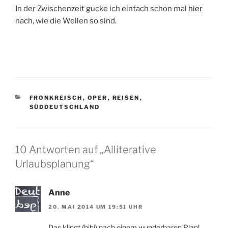
In der Zwischenzeit gucke ich einfach schon mal
hier
nach, wie die Wellen so sind.
KATEGORIEN
FRONKREISCH
,
OPER
,
REISEN
,
SÜDDEUTSCHLAND
10 Antworten auf „Alliterative
Urlaubsplanung“
Anne
20. MAI 2014 UM 19:51 UHR
Das klingt (hihi) nach einem wunderbaren Plan!