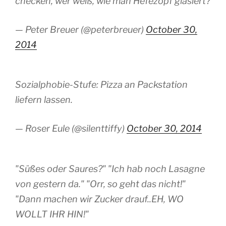
checken, wer weiß, wie man Hefezopf glasiert?
— Peter Breuer (@peterbreuer)
October 30,
2014
Sozialphobie-Stufe: Pizza an Packstation
liefern lassen.
— Roser Eule (@silenttiffy)
October 30, 2014
"Süßes oder Saures?" "Ich hab noch Lasagne
von gestern da." "Orr, so geht das nicht!"
"Dann machen wir Zucker drauf..EH, WO
WOLLT IHR HIN!"