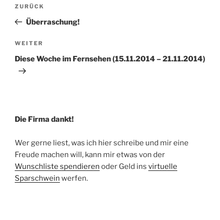
Beitragsnavigation
Vorheriger
ZURÜCK
Beitrag
Überraschung!
Nächster
WEITER
Beitrag
Diese Woche im Fernsehen (15.11.2014 – 21.11.2014)
Die Firma dankt!
Wer gerne liest, was ich hier schreibe und mir eine
Freude machen will, kann mir etwas von der
Wunschliste spendieren
oder Geld ins
virtuelle
Sparschwein
werfen.