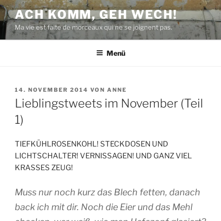
Zum
ACH KOMM, GEH WECH!
Inhalt
Ma vie est faite de morceaux qui ne se joignent pas.
springen
Menü
VERÖFFENTLICHT
14. NOVEMBER 2014
VON
ANNE
AM
Lieblingstweets im November (Teil
1)
TIEFKÜHLROSENKOHL! STECKDOSEN UND
LICHTSCHALTER! VERNISSAGEN! UND GANZ VIEL
KRASSES ZEUG!
Muss nur noch kurz das Blech fetten, danach
back ich mit dir. Noch die Eier und das Mehl