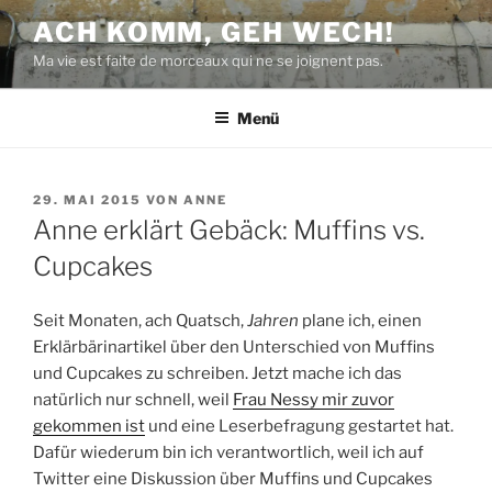
Zum
ACH KOMM, GEH WECH!
Inhalt
Ma vie est faite de morceaux qui ne se joignent pas.
springen
Menü
VERÖFFENTLICHT
29. MAI 2015
VON
ANNE
AM
Anne erklärt Gebäck: Muffins vs.
Cupcakes
Seit Monaten, ach Quatsch,
Jahren
plane ich, einen
Erklärbärinartikel über den Unterschied von Muffins
und Cupcakes zu schreiben. Jetzt mache ich das
natürlich nur schnell, weil
Frau Nessy mir zuvor
gekommen ist
und eine Leserbefragung gestartet hat.
Dafür wiederum bin ich verantwortlich, weil ich auf
Twitter eine Diskussion über Muffins und Cupcakes