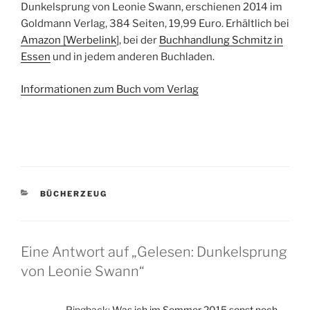
Dunkelsprung von Leonie Swann, erschienen 2014 im
Goldmann Verlag, 384 Seiten, 19,99 Euro. Erhältlich bei
Amazon [Werbelink
], bei der
Buchhandlung Schmitz in
Essen
und in jedem anderen Buchladen.
Informationen zum Buch vom Verlag
KATEGORIEN
BÜCHERZEUG
Eine Antwort auf „Gelesen: Dunkelsprung
von Leonie Swann“
Pingback:
Was ich im Sommer 2015 sonst noch