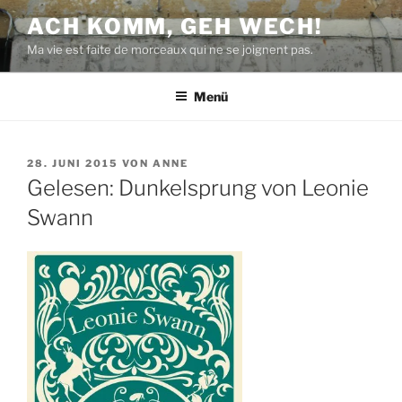
Zum
ACH KOMM, GEH WECH!
Inhalt
Ma vie est faite de morceaux qui ne se joignent pas.
springen
Menü
VERÖFFENTLICHT
28. JUNI 2015
VON
ANNE
AM
Gelesen: Dunkelsprung von Leonie
Swann