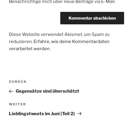
Benachrichtige mich über neue Beiträge via E-Mail.
Diese Website verwendet Akismet, um Spam zu
reduzieren.
Erfahre, wie deine Kommentardaten
verarbeitet werden.
Beitragsnavigation
Vorheriger
ZURÜCK
Beitrag
Gegensätze sind überschätzt
Nächster
WEITER
Beitrag
Lieblingstweets im Juni (Teil 2)