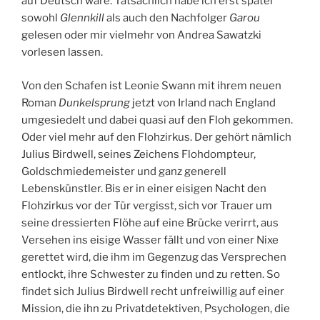
auf Deutsch wäre. Tatsächlich habe ich erst später
sowohl
Glennkill
als auch den Nachfolger
Garou
gelesen oder mir vielmehr von Andrea Sawatzki
vorlesen lassen.
Von den Schafen ist Leonie Swann mit ihrem neuen
Roman
Dunkelsprung
jetzt von Irland nach England
umgesiedelt und dabei quasi auf den Floh gekommen.
Oder viel mehr auf den Flohzirkus. Der gehört nämlich
Julius Birdwell, seines Zeichens Flohdompteur,
Goldschmiedemeister und ganz generell
Lebenskünstler. Bis er in einer eisigen Nacht den
Flohzirkus vor der Tür vergisst, sich vor Trauer um
seine dressierten Flöhe auf eine Brücke verirrt, aus
Versehen ins eisige Wasser fällt und von einer Nixe
gerettet wird, die ihm im Gegenzug das Versprechen
entlockt, ihre Schwester zu finden und zu retten. So
findet sich Julius Birdwell recht unfreiwillig auf einer
Mission, die ihn zu Privatdetektiven, Psychologen, die